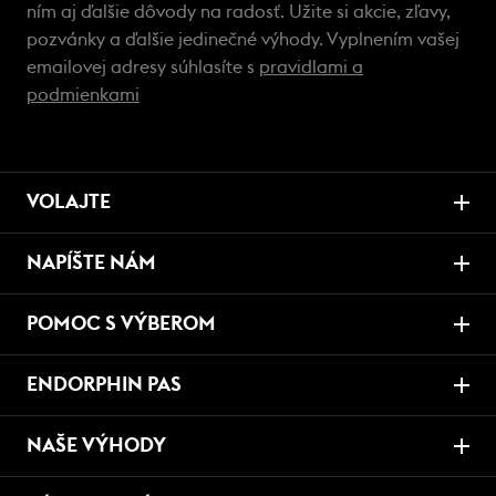
ním aj ďalšie dôvody na radosť. Užite si akcie, zľavy,
pozvánky a ďalšie jedinečné výhody. Vyplnením vašej
emailovej adresy súhlasíte s
pravidlami a
podmienkami
VOLAJTE
NAPÍŠTE NÁM
POMOC S VÝBEROM
ENDORPHIN PAS
NAŠE VÝHODY