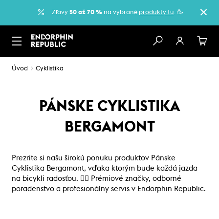
Zľavy
50 až 70 %
na vybrané
produkty tu
. 🥳
Úvod
Cyklistika
PÁNSKE CYKLISTIKA
BERGAMONT
Prezrite si našu širokú ponuku produktov Pánske
Cyklistika Bergamont, vďaka ktorým bude každá jazda
na bicykli radosťou. 🚴‍♂️ Prémiové značky, odborné
poradenstvo a profesionálny servis v Endorphin Republic.