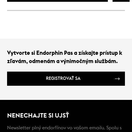
dedičs
záväz
niesť 
Vytvorte si Endorphin Pas a získajte prístup k
zľavám, odmenám a výnimočným službám.
REGISTROVAŤ SA
NENECHAJTE SI UJSŤ
Newsletter plný endorfínov vo vašom emailu. Spolu s