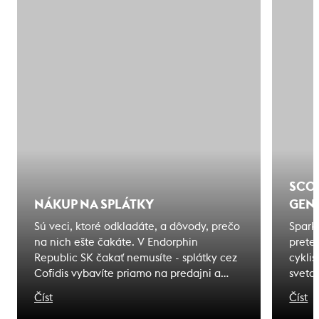
SCOT
NÁKUP NA SPLÁTKY
GENE
Sú veci, ktoré odkladáte, a dôvody, prečo
Spark
na nich ešte čakáte. V Endorphin
pretek
Republic SK čakať nemusíte - splátky cez
cyklis
Cofidis vybavíte priamo na predajni a
sveta
odídete s tým, čo ste si vybrali. Zážitky, na
olymp
Číst
Číst
ktoré čakáte sú bližšie, ako si myslíte.
meno 