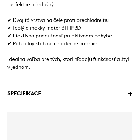
perfektne priedušný.
✔ Dvojitá vrstva na čele proti prechladnutiu
✔ Teplý a mäkký materiál HP 3D
✔ Efektívna priedušnosť pri aktívnom pohybe
✔ Pohodlný strih na celodenné nosenie
Ideálna voľba pre tých, ktorí hľadajú funkčnosť a štýl
v jednom.
SPECIFIKACE