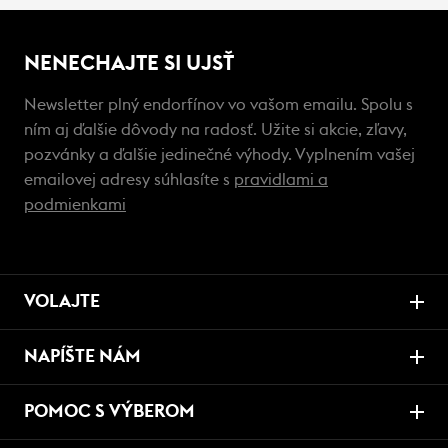
NENECHAJTE SI UJSŤ
Newsletter plný endorfínov vo vašom emailu. Spolu s
ním aj ďalšie dôvody na radosť. Užite si akcie, zľavy,
pozvánky a ďalšie jedinečné výhody. Vyplnením vašej
emailovej adresy súhlasíte s
pravidlami a
podmienkami
VOLAJTE
NAPÍŠTE NÁM
POMOC S VÝBEROM