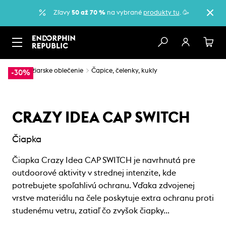
Zľavy
50 až 70 %
na vybrané
produkty tu
. 🥳
…
Lyžiarske oblečenie
Čapice, čelenky, kukly
-30%
CRAZY IDEA CAP SWITCH
Čiapka
Čiapka Crazy Idea CAP SWITCH je navrhnutá pre
outdoorové aktivity v strednej intenzite, kde
potrebujete spoľahlivú ochranu. Vďaka zdvojenej
vrstve materiálu na čele poskytuje extra ochranu proti
studenému vetru, zatiaľ čo zvyšok čiapky…