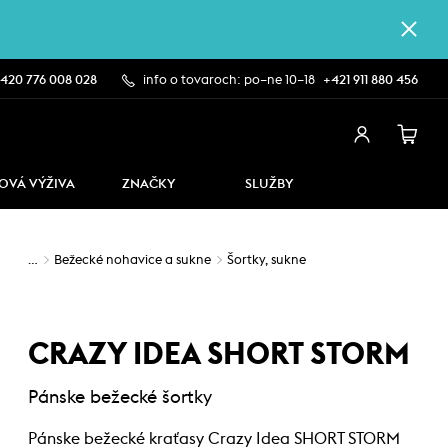
420 776 008 028
info o tovaroch: po–ne 10–18
+421 911 880 456
OVÁ VÝŽIVA
ZNAČKY
SLUŽBY
…
Bežecké nohavice a sukne
Šortky, sukne
CRAZY IDEA SHORT STORM
Pánske bežecké šortky
Pánske bežecké kraťasy Crazy Idea SHORT STORM