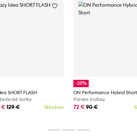
-20%
Idea SHORT FLASH
ON Performance Hybrid Short
bežecké šortky
Pánske kraťasy
0 €
129 €
72 €
90 €
Skladom
S