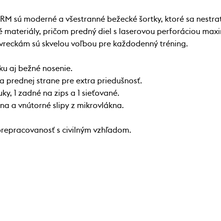
sú moderné a všestranné bežecké šortky, ktoré sa nestratia 
 materiály, pričom predný diel s laserovou perforáciou maxi
 vreckám sú skvelou voľbou pre každodenný tréning.
iku aj bežné nosenie.
a prednej strane pre extra priedušnosť.
y, 1 zadné na zips a 1 sieťované.
na a vnútorné slipy z mikrovlákna.
prepracovanosť s civilným vzhľadom.