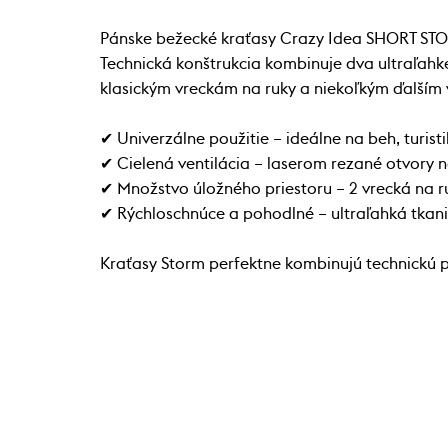
Pánske bežecké kraťasy Crazy Idea SHORT STORM 
Technická konštrukcia kombinuje dva ultraľahké
klasickým vreckám na ruky a niekoľkým ďalším
✔ Univerzálne použitie – ideálne na beh, turist
✔ Cielená ventilácia – laserom rezané otvory n
✔ Množstvo úložného priestoru – 2 vrecká na ruk
✔ Rýchloschnúce a pohodlné – ultraľahká tkani
Kraťasy Storm perfektne kombinujú technickú 