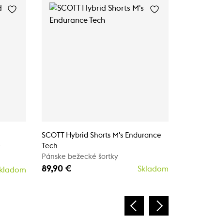
SCOTT Hybrid Shorts M's Endurance
SCOTT Sho
Tech
Pánske be
Pánske bežecké šortky
89,90 €
89,90 €
Skladom
kladom