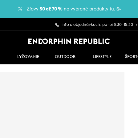
Zľavy
50 až 70 %
na vybrané
produkty tu
. 🥳
info o objednávkach: po–pi 8:30–15:30
+
LYŽOVANIE
OUTDOOR
LIFESTYLE
ŠPORT