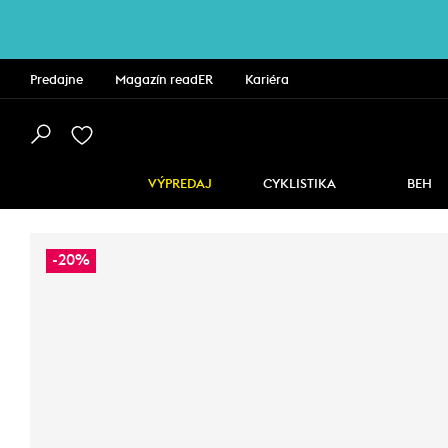
Predajne
Magazín readER
Kariéra
VÝPREDAJ
CYKLISTIKA
BEH
-20%