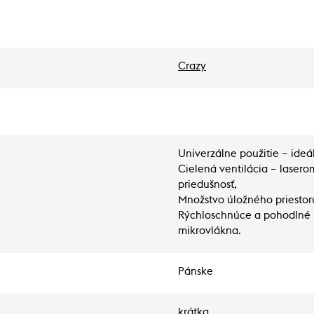
Crazy
Univerzálne použitie – ideál
Cielená ventilácia – lasero
priedušnosť,
Množstvo úložného priestoru
Rýchloschnúce a pohodlné –
mikrovlákna.
Pánske
krátka,