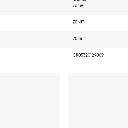
voľné
ZENITH
2026
CR05320129009