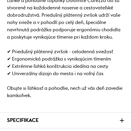
Ľahké a pohodlné topánky Dolomite Carezza Go sú
stvorené na každodenné nosenie a cestovateľské
dobrodružstvá. Priedušný plátenný zvršok udrží vaše
nohy svieže a v pohodlí po celý deň, špeciálne
navrhnutá podrážka podporuje ergonómiu chodidla
a poskytuje vynikajúce tlmenie pri každom kroku.
✔ Priedušný plátenný zvršok - celodenná sviežosť
✔ Ergonomická podrážka s vynikajúcim tlmením
✔ Extrémne ľahká konštrukcia ideálna na cesty
✔ Univerzálny dizajn do mesta i na voľný čas
Obujte si ľahkosť a pohodlie, nech už vás deň zavedie
kamkoľvek.
SPECIFIKACE