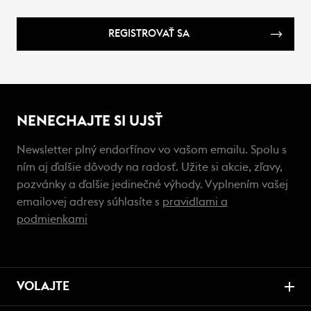
REGISTROVAŤ SA
NENECHAJTE SI UJSŤ
Newsletter plný endorfínov vo vašom emailu. Spolu s
ním aj ďalšie dôvody na radosť. Užite si akcie, zľavy,
pozvánky a ďalšie jedinečné výhody. Vyplnením vašej
emailovej adresy súhlasíte s
pravidlami a
podmienkami
VOLAJTE