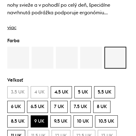
nohy svieže a v pohodlí po celý deň, špeciálne
navrhnutá podrážka podporuje ergonómiu…
viac
Farba
Veľkosť
3.5 UK
4 UK
4.5 UK
5 UK
5.5 UK
6 UK
6.5 UK
7 UK
7.5 UK
8 UK
8.5 UK
9 UK
9.5 UK
10 UK
10.5 UK
11 UK
11.5 UK
12 UK
12.5 UK
13 UK