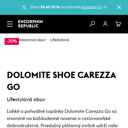
Zľavy
50 až 70 %
na vybrané
produkty tu
. 🥳
…
Outdoorová obuv
Lifestylová
-20%
DOLOMITE SHOE CAREZZA
GO
Lifestylová obuv
Ľahké a pohodlné topánky Dolomite Carezza Go sú
stvorené na každodenné nosenie a cestovateľské
dobrodružstvá. Priedušný plátenný zvršok udrží vaše