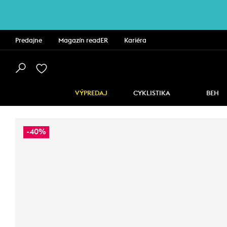
Predajne
Magazín readER
Kariéra
VÝPREDAJ
CYKLISTIKA
BEH
-40%