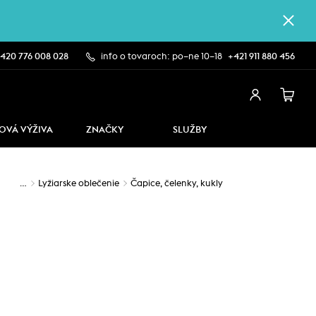
420 776 008 028
info o tovaroch: po–ne 10–18
+421 911 880 456
OVÁ VÝŽIVA
ZNAČKY
SLUŽBY
…
Lyžiarske oblečenie
Čapice, čelenky, kukly