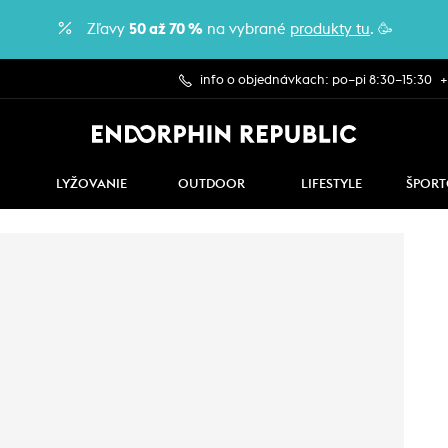
Zľavy
50 až 70 %
na vybrané
produkty tu
. 🥳
info o objednávkach: po–pi 8:30–15:30
+
LYŽOVANIE
OUTDOOR
LIFESTYLE
ŠPORT