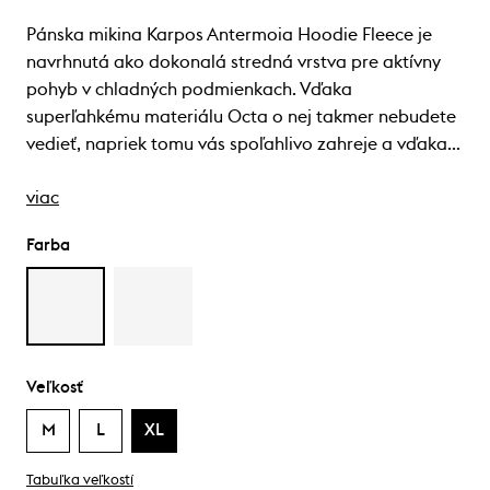
Pánska mikina Karpos Antermoia Hoodie Fleece je
navrhnutá ako dokonalá stredná vrstva pre aktívny
pohyb v chladných podmienkach. Vďaka
superľahkému materiálu Octa o nej takmer nebudete
vedieť, napriek tomu vás spoľahlivo zahreje a vďaka…
viac
Farba
Veľkosť
M
L
XL
Tabuľka veľkostí