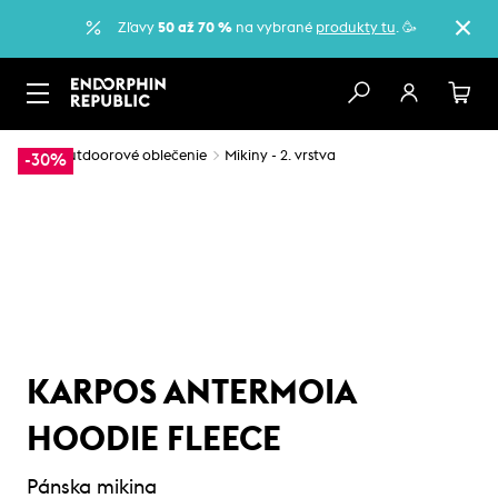
Zľavy
50 až 70 %
na vybrané
produkty tu
. 🥳
…
Outdoorové oblečenie
Mikiny - 2. vrstva
-30%
KARPOS ANTERMOIA
HOODIE FLEECE
Pánska mikina