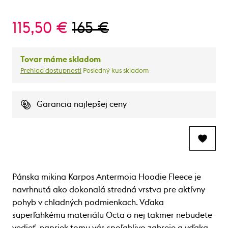
115,50 €
165 €
Tovar máme skladom
Prehlaď dostupnosti
Posledný kus skladom
Garancia najlepšej ceny
Pánska mikina Karpos Antermoia Hoodie Fleece je
navrhnutá ako dokonalá stredná vrstva pre aktívny
pohyb v chladných podmienkach. Vďaka
superľahkému materiálu Octa o nej takmer nebudete
vedieť, napriek tomu vás spoľahlivo zahreje a vďaka