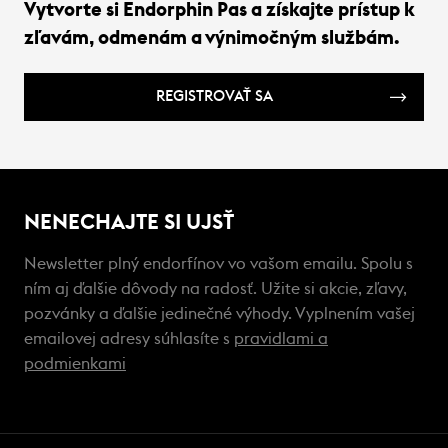
Vytvorte si Endorphin Pas a získajte prístup k
zľavám, odmenám a výnimočným službám.
REGISTROVAŤ SA
NENECHAJTE SI UJSŤ
Newsletter plný endorfínov vo vašom emailu. Spolu s
ním aj ďalšie dôvody na radosť. Užite si akcie, zľavy,
pozvánky a ďalšie jedinečné výhody. Vyplnením vašej
emailovej adresy súhlasíte s
pravidlami a
podmienkami