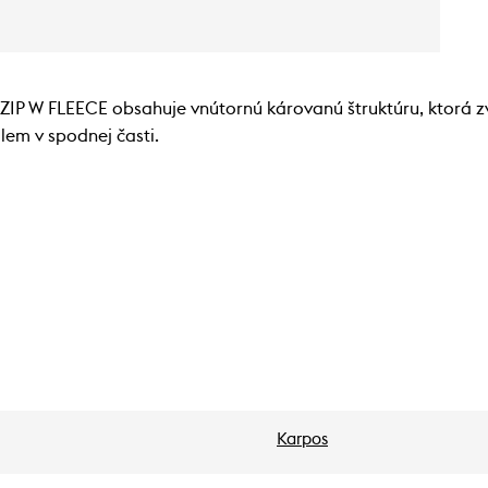
P W FLEECE obsahuje vnútornú károvanú štruktúru, ktorá zvy
lem v spodnej časti.
Karpos