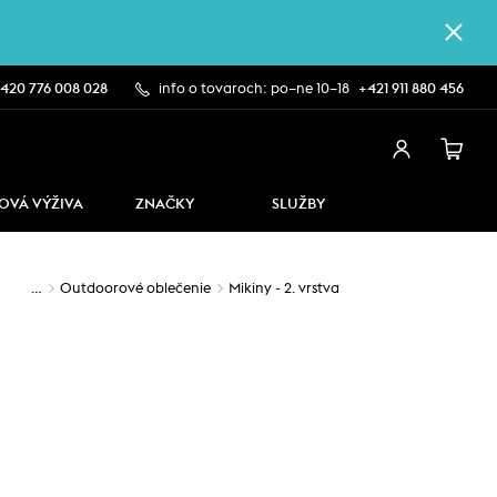
420 776 008 028
info o tovaroch: po–ne 10–18
+421 911 880 456
OVÁ VÝŽIVA
ZNAČKY
SLUŽBY
…
Outdoorové oblečenie
Mikiny - 2. vrstva