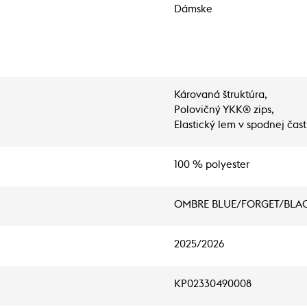
Dámske
Károvaná štruktúra,
Polovičný YKK® zips,
Elastický lem v spodnej ča
100 % polyester
OMBRE BLUE/FORGET/BLA
2025/2026
KP02330490008