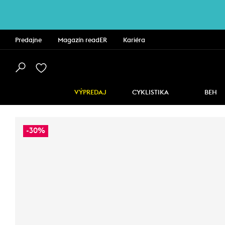
Predajne
Magazín readER
Kariéra
VÝPREDAJ
CYKLISTIKA
BEH
-30%