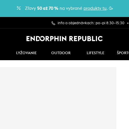
Zľavy
50 až 70 %
na vybrané
produkty tu
. 🥳
info o objednávkach: po–pi 8:30–15:30
+
LYŽOVANIE
OUTDOOR
LIFESTYLE
ŠPORT