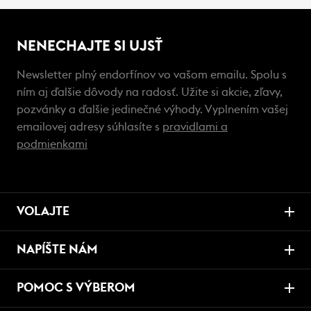
NENECHAJTE SI UJSŤ
Newsletter plný endorfínov vo vašom emailu. Spolu s
ním aj ďalšie dôvody na radosť. Užite si akcie, zľavy,
pozvánky a ďalšie jedinečné výhody. Vyplnením vašej
emailovej adresy súhlasíte s
pravidlami a
podmienkami
VOLAJTE
NAPÍŠTE NÁM
POMOC S VÝBEROM