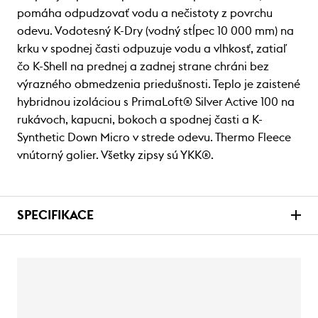
pomáha odpudzovať vodu a nečistoty z povrchu
odevu. Vodotesný K-Dry (vodný stĺpec 10 000 mm) na
krku v spodnej časti odpuzuje vodu a vlhkosť, zatiaľ
čo K-Shell na prednej a zadnej strane chráni bez
výrazného obmedzenia priedušnosti. Teplo je zaistené
hybridnou izoláciou s PrimaLoft® Silver Active 100 na
rukávoch, kapucni, bokoch a spodnej časti a K-
Synthetic Down Micro v strede odevu. Thermo Fleece
vnútorný golier. Všetky zipsy sú YKK®.
SPECIFIKACE