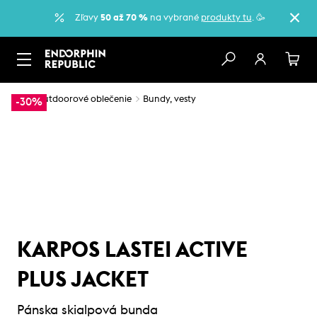
Zľavy
50 až 70 %
na vybrané
produkty tu
. 🥳
…
Outdoorové oblečenie
Bundy, vesty
-30%
KARPOS LASTEI ACTIVE
PLUS JACKET
Pánska skialpová bunda