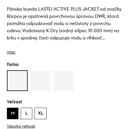
Pánska bunda LASTEI ACTIVE PLUS JACKET od značky
Karpos je opatrená povrchovou úpravou DWR, ktorá
pomáha odpudzovať vodu a nečistoty z povrchu
odevu. Vodotesný K-Dry (vodný stĺpec 10 000 mm) na
krku v spodnej časti odpuzuje vodu a vlhkosť…
viac
Farba
Veľkosť
M
L
XL
Tabuľka veľkostí