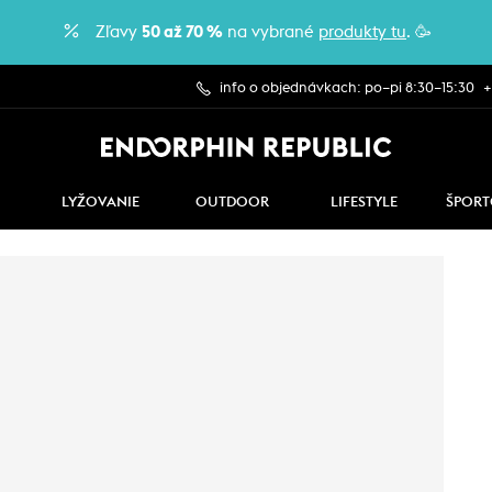
Zľavy
50 až 70 %
na vybrané
produkty tu
. 🥳
info o objednávkach: po–pi 8:30–15:30
+
LYŽOVANIE
OUTDOOR
LIFESTYLE
ŠPORT