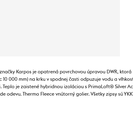
značky Karpos je opatrená povrchovou úpravou DWR, ktorá
 10 000 mm) na krku v spodnej časti odpuzuje vodu a vlhkosť,
Teplo je zaistené hybridnou izoláciou s PrimaLoft® Silver A
ede odevu. Thermo Fleece vnútorný golier. Všetky zipsy sú YK