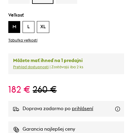
Veľkosť
M
L
XL
Tabuľka veľkostí
Môžete mať ihneď na 1 predajni
Prehlaď dostupnosti
| Zostávajú iba 2 ks
182 €
260 €
Doprava zadarmo po
prihlásení
Garancia najlepšej ceny