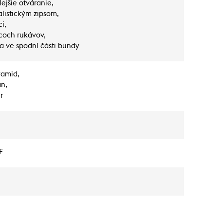
ejšie otváranie,
listickým zipsom,
i,
coch rukávov,
a ve spodní části bundy
yamid,
an,
r
E