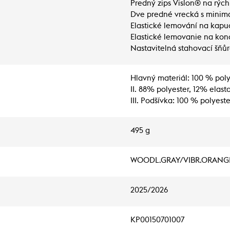
Predný zips Vislon® na rýchl
Dve predné vrecká s minima
Elastické lemování na kapuc
Elastické lemovanie na kon
Nastavitelná stahovací šňůr
Hlavný materiál: 100 % pol
II. 88% polyester, 12% elast
III. Podšívka: 100 % polyeste
495 g
WOODL.GRAY/VIBR.ORANG
2025/2026
KP00150701007