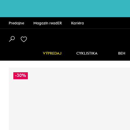
Predajne
Magazín readER
Kariéra
VÝPREDAJ
CYKLISTIKA
BEH
-30%