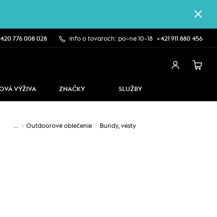
420 776 008 028
info o tovaroch: po–ne 10–18
+421 911 880 456
OVÁ VÝŽIVA
ZNAČKY
SLUŽBY
…
Outdoorové oblečenie
Bundy, vesty