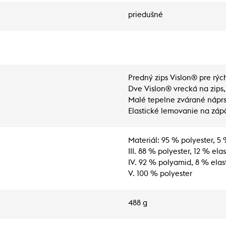
priedušné
Predný zips Vislon® pre rých
Dve Vislon® vrecká na zips,
Malé tepelne zvárané náprs
Elastické lemovanie na záp
Materiál: 95 % polyester, 5 
III. 88 % polyester, 12 % ela
IV. 92 % polyamid, 8 % elas
V. 100 % polyester
488 g