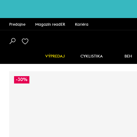
Predajne
Magazín readER
Kariéra
VÝPREDAJ
CYKLISTIKA
BEH
-30%