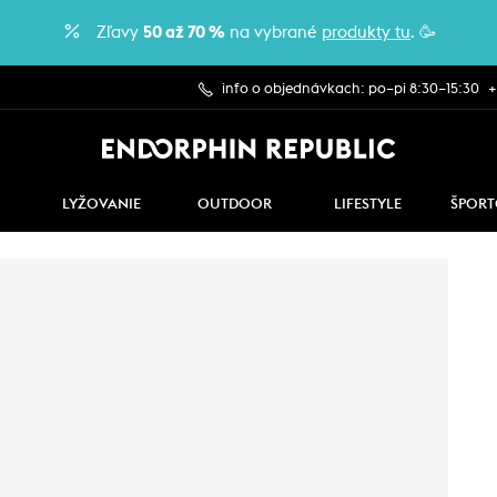
Zľavy
50 až 70 %
na vybrané
produkty tu
. 🥳
info o objednávkach: po–pi 8:30–15:30
+
LYŽOVANIE
OUTDOOR
LIFESTYLE
ŠPORT