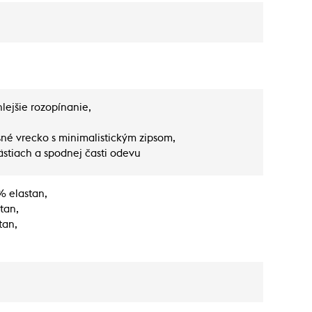
lejšie rozopínanie,
né vrecko s minimalistickým zipsom,
ästiach a spodnej časti odevu
% elastan,
stan,
tan,