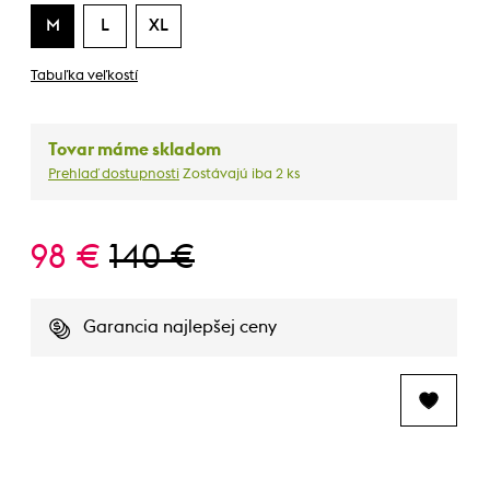
M
L
XL
Tabuľka veľkostí
Tovar máme skladom
Prehlaď dostupnosti
Zostávajú iba 2 ks
98 €
140 €
Garancia najlepšej ceny