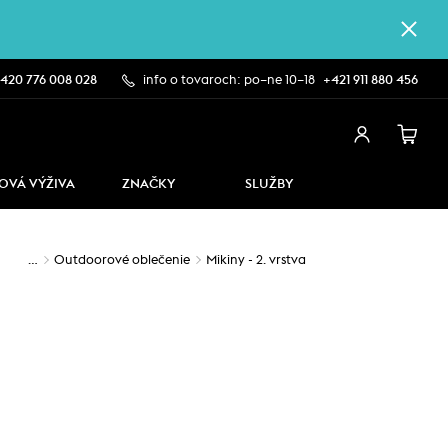
420 776 008 028
info o tovaroch: po–ne 10–18
+421 911 880 456
OVÁ VÝŽIVA
ZNAČKY
SLUŽBY
…
Outdoorové oblečenie
Mikiny - 2. vrstva