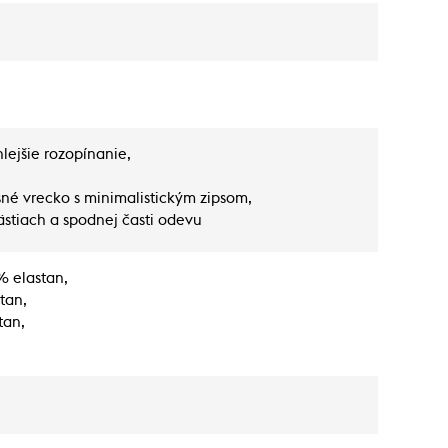
lejšie rozopínanie,
né vrecko s minimalistickým zipsom,
ästiach a spodnej časti odevu
% elastan,
stan,
tan,