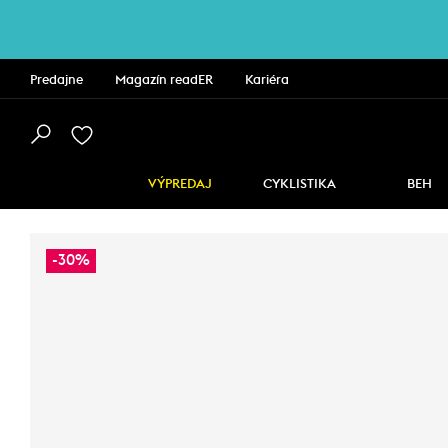
Predajne
Magazín readER
Kariéra
VÝPREDAJ
CYKLISTIKA
BEH
-30%