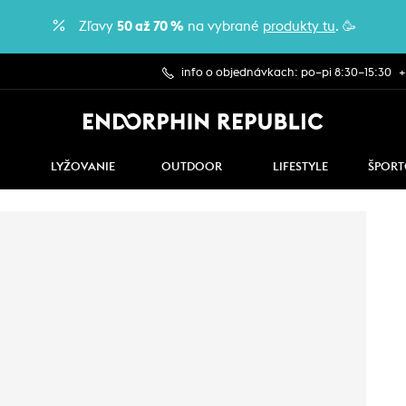
Zľavy
50 až 70 %
na vybrané
produkty tu
. 🥳
info o objednávkach: po–pi 8:30–15:30
+
LYŽOVANIE
OUTDOOR
LIFESTYLE
ŠPORT