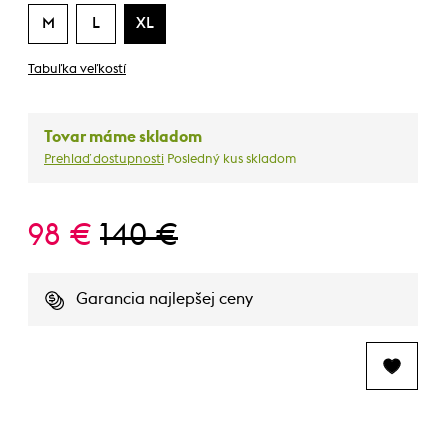
M
L
XL
Tabuľka veľkostí
Tovar máme skladom
Prehlaď dostupnosti
Posledný kus skladom
98 €
140 €
Garancia najlepšej ceny