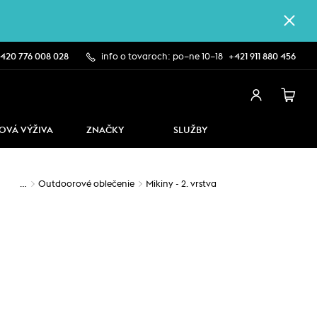
420 776 008 028
info o tovaroch: po–ne 10–18
+421 911 880 456
OVÁ VÝŽIVA
ZNAČKY
SLUŽBY
…
Outdoorové oblečenie
Mikiny - 2. vrstva