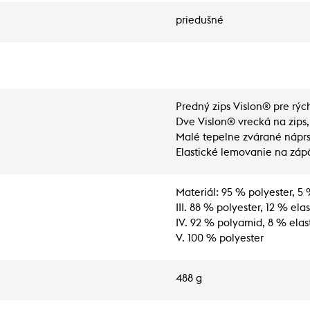
priedušné
Predný zips Vislon® pre rých
Dve Vislon® vrecká na zips,
Malé tepelne zvárané náprs
Elastické lemovanie na záp
Materiál: 95 % polyester, 5 
III. 88 % polyester, 12 % ela
IV. 92 % polyamid, 8 % elas
V. 100 % polyester
488 g