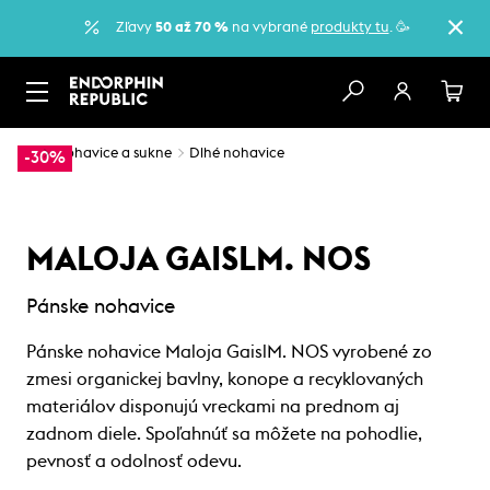
Zľavy
50 až 70 %
na vybrané
produkty tu
. 🥳
…
Nohavice a sukne
Dlhé nohavice
-30%
MALOJA GAISLM. NOS
Pánske nohavice
Pánske nohavice Maloja GaislM. NOS vyrobené zo
zmesi organickej bavlny, konope a recyklovaných
materiálov disponujú vreckami na prednom aj
zadnom diele. Spoľahnúť sa môžete na pohodlie,
pevnosť a odolnosť odevu.