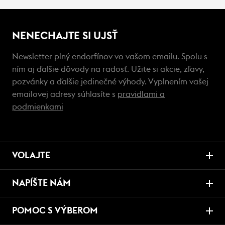
NENECHAJTE SI UJSŤ
Newsletter plný endorfínov vo vašom emailu. Spolu s
ním aj ďalšie dôvody na radosť. Užite si akcie, zľavy,
pozvánky a ďalšie jedinečné výhody. Vyplnením vašej
emailovej adresy súhlasíte s
pravidlami a
podmienkami
VOLAJTE
NAPÍŠTE NÁM
POMOC S VÝBEROM