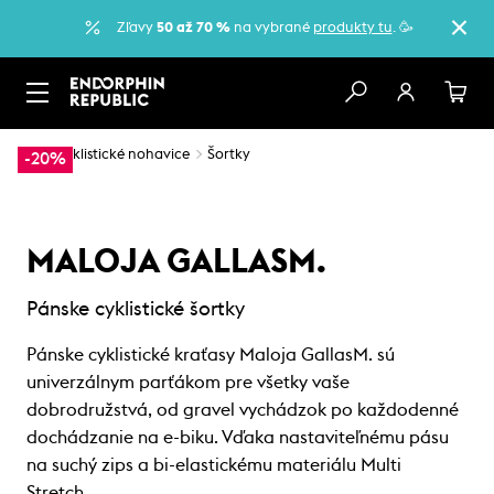
Zľavy
50 až 70 %
na vybrané
produkty tu
. 🥳
…
Cyklistické nohavice
Šortky
-20%
MALOJA GALLASM.
Pánske cyklistické šortky
Pánske cyklistické kraťasy Maloja GallasM. sú
univerzálnym parťákom pre všetky vaše
dobrodružstvá, od gravel vychádzok po každodenné
dochádzanie na e-biku. Vďaka nastaviteľnému pásu
na suchý zips a bi-elastickému materiálu Multi
Stretch…