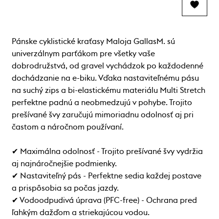
Pánske cyklistické kraťasy Maloja GallasM. sú
univerzálnym parťákom pre všetky vaše
dobrodružstvá, od gravel vychádzok po každodenné
dochádzanie na e-biku. Vďaka nastaviteľnému pásu
na suchý zips a bi-elastickému materiálu Multi Stretch
perfektne padnú a neobmedzujú v pohybe. Trojito
prešívané švy zaručujú mimoriadnu odolnosť aj pri
častom a náročnom používaní.
✔ Maximálna odolnosť - Trojito prešívané švy vydržia
aj najnáročnejšie podmienky.
✔ Nastaviteľný pás - Perfektne sedia každej postave
a prispôsobia sa počas jazdy.
✔ Vodoodpudivá úprava (PFC-free) - Ochrana pred
ľahkým dažďom a striekajúcou vodou.