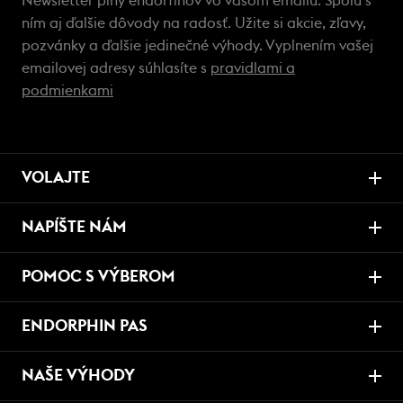
Newsletter plný endorfínov vo vašom emailu. Spolu s
ním aj ďalšie dôvody na radosť. Užite si akcie, zľavy,
pozvánky a ďalšie jedinečné výhody. Vyplnením vašej
emailovej adresy súhlasíte s
pravidlami a
podmienkami
VOLAJTE
NAPÍŠTE NÁM
POMOC S VÝBEROM
ENDORPHIN PAS
NAŠE VÝHODY