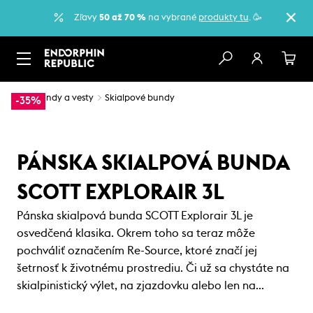
Zľavy
50 až 70 %
na vybrané
produkty tu
. 🥳
…
Bundy a vesty
Skialpové bundy
-35%
PÁNSKA SKIALPOVÁ BUNDA
SCOTT EXPLORAIR 3L
Pánska skialpová bunda SCOTT Explorair 3L je
osvedčená klasika. Okrem toho sa teraz môže
pochváliť označením Re-Source, ktoré značí jej
šetrnosť k životnému prostrediu. Či už sa chystáte na
skialpinistický výlet, na zjazdovku alebo len na…