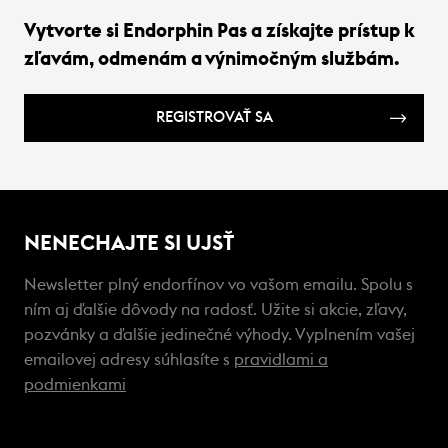
Vytvorte si Endorphin Pas a získajte prístup k
zľavám, odmenám a výnimočným službám.
REGISTROVAŤ SA
NENECHAJTE SI UJSŤ
Newsletter plný endorfínov vo vašom emailu. Spolu s
ním aj ďalšie dôvody na radosť. Užite si akcie, zľavy,
pozvánky a ďalšie jedinečné výhody. Vyplnením vašej
emailovej adresy súhlasíte s
pravidlami a
podmienkami