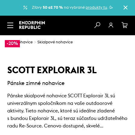
Zľavy
50 až 70 %
na vybrané
produkty tu
. 🥳
…
Nohavice
Skialpové nohavice
-20%
SCOTT EXPLORAIR 3L
Pánske zimné nohavice
Pánske skialpové nohavice SCOTT Explorair 3L sú
univerzálnym spoločníkom na vaše outdoorové
aktivity. Tieto nohavice, ktoré sú ideálne zladené
s bundou Explorair 3L, sú teraz súčasťou udržateľného
radu Re-Source. Cenovo dostupné, skvelé…