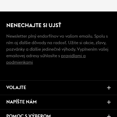
NENECHAJTE SI UJSŤ
Newsletter plný endorfínov vo vašom emailu. Spolu s
ním aj ďalšie dôvody na radosť. Užite si akcie, zľavy,
pozvánky a ďalšie jedinečné výhody. Vyplnením vašej
emailovej adresy súhlasíte s
pravidlami a
podmienkami
VOLAJTE
NAPÍŠTE NÁM
POMOC S VÝBEROM