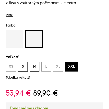
z flísu s vnútorným počesaním. Je extra…
viac
Farba
Veľkosť
XS
S
M
L
XL
XXL
Tabuľka veľkostí
53,94 €
89,90 €
Tovar máme skladom