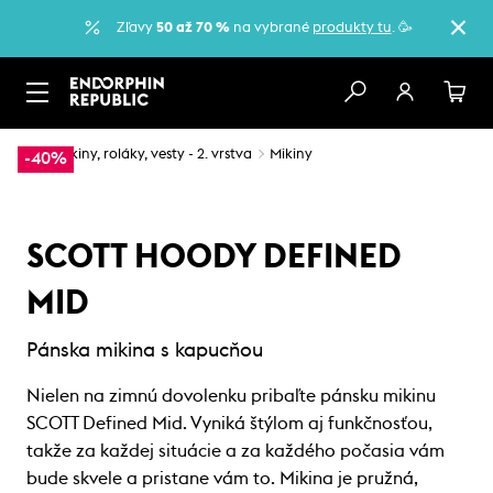
Zľavy
50 až 70 %
na vybrané
produkty tu
. 🥳
…
Mikiny, roláky, vesty - 2. vrstva
Mikiny
-40%
SCOTT HOODY DEFINED
MID
Pánska mikina s kapucňou
Nielen na zimnú dovolenku pribaľte pánsku mikinu
SCOTT Defined Mid. Vyniká štýlom aj funkčnosťou,
takže za každej situácie a za každého počasia vám
bude skvele a pristane vám to. Mikina je pružná,