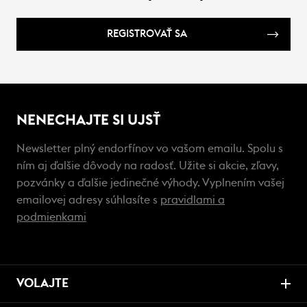
REGISTROVAŤ SA
NENECHAJTE SI UJSŤ
Newsletter plný endorfínov vo vašom emailu. Spolu s
ním aj ďalšie dôvody na radosť. Užite si akcie, zľavy,
pozvánky a ďalšie jedinečné výhody. Vyplnením vašej
emailovej adresy súhlasíte s
pravidlami a
podmienkami
VOLAJTE