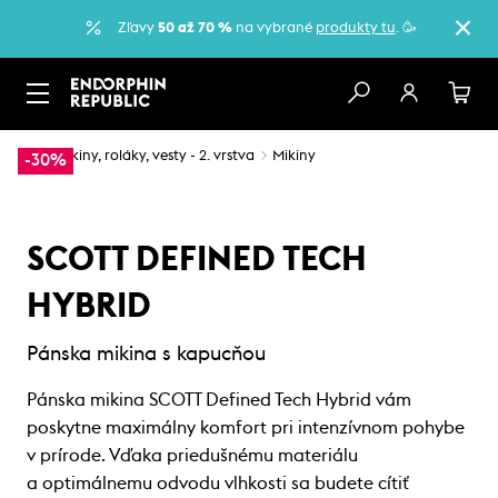
Zľavy
50 až 70 %
na vybrané
produkty tu
. 🥳
…
Mikiny, roláky, vesty - 2. vrstva
Mikiny
-30%
SCOTT DEFINED TECH
HYBRID
Pánska mikina s kapucňou
Pánska mikina SCOTT Defined Tech Hybrid vám
poskytne maximálny komfort pri intenzívnom pohybe
v prírode. Vďaka priedušnému materiálu
a optimálnemu odvodu vlhkosti sa budete cítiť