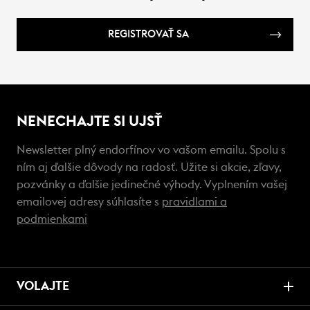
REGISTROVAŤ SA
NENECHAJTE SI UJSŤ
Newsletter plný endorfínov vo vašom emailu. Spolu s
ním aj ďalšie dôvody na radosť. Užite si akcie, zľavy,
pozvánky a ďalšie jedinečné výhody. Vyplnením vašej
emailovej adresy súhlasíte s
pravidlami a
podmienkami
VOLAJTE