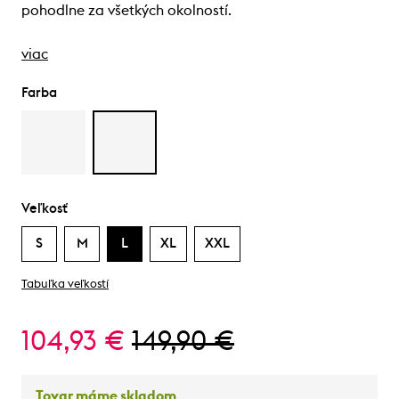
pohodlne za všetkých okolností.
viac
Farba
Veľkosť
S
M
L
XL
XXL
Tabuľka veľkostí
104,93 €
149,90 €
Tovar máme skladom