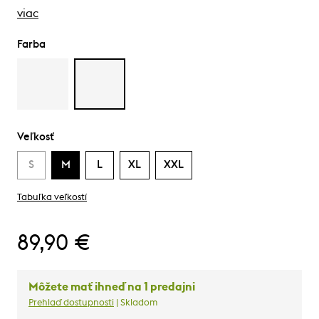
viac
Farba
Veľkosť
S
M
L
XL
XXL
Tabuľka veľkostí
89,90 €
Môžete mať ihneď na 1 predajni
Prehlaď dostupnosti
| Skladom