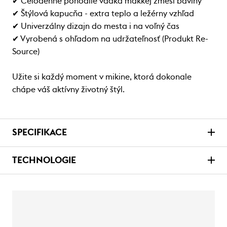
✔ Celodenné pohodlie vďaka mäkkej zmesi bavlny
✔ Štýlová kapucňa - extra teplo a ležérny vzhľad
✔ Univerzálny dizajn do mesta i na voľný čas
✔ Vyrobená s ohľadom na udržateľnosť (Produkt Re-
Source)
Užite si každý moment v mikine, ktorá dokonale
chápe váš aktívny životný štýl.
SPECIFIKACE
TECHNOLOGIE