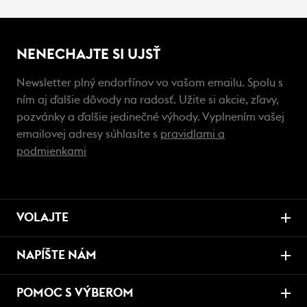
NENECHAJTE SI UJSŤ
Newsletter plný endorfínov vo vašom emailu. Spolu s
ním aj ďalšie dôvody na radosť. Užite si akcie, zľavy,
pozvánky a ďalšie jedinečné výhody. Vyplnením vašej
emailovej adresy súhlasíte s
pravidlami a
podmienkami
VOLAJTE
NAPÍŠTE NÁM
POMOC S VÝBEROM