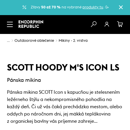
Zľavy
50 až 70 %
na vybrané
produkty tu
. 🥳
…
Outdoorové oblečenie
Mikiny - 2. vrstva
SCOTT HOODY M'S ICON LS
Pánska mikina
Pánska mikina SCOTT Icon s kapucňou je stelesnením
ležérneho štýlu a nekompromisného pohodlia na
každý deň. Či už vás čaká prechádzka mestom, alebo
oddych po náročnom dni, jej mäkká teplákovina
z organickej bavlny vás príjemne zahreje…