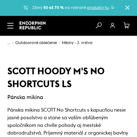
Zľavy
50 až 70 %
na vybrané
produkty tu
. 🥳
…
Outdoorové oblečenie
Mikiny - 2. vrstva
SCOTT HOODY M'S NO
SHORTCUTS LS
Pánska mikina
Pánska mikina SCOTT No Shortcuts s kapucňou nesie
jasné posolstvo a stane sa vaším obľúbeným
spoločníkom na chvíle pohody aj mestské
dobrodružstvá. Príjemný materiál z organickej bavlny