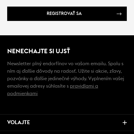
REGISTROVAŤ SA
NENECHAJTE SI UJSŤ
Newsletter plný endorfínov vo vašom emailu. Spolu s
ním aj ďalšie dôvody na radosť. Užite si akcie, zľavy,
pozvánky a ďalšie jedinečné výhody. Vyplnením vašej
emailovej adresy súhlasíte s
pravidlami a
podmienkami
VOLAJTE