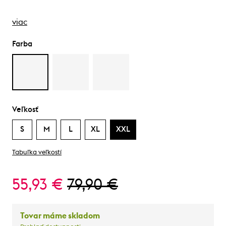
viac
Farba
Veľkosť
S
M
L
XL
XXL
Tabuľka veľkostí
55,93 €
79,90 €
Tovar máme skladom