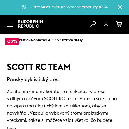
Zľavy
50 až 70 %
na vybrané
produkty tu
. 🥳
…
Cyklistické oblečenie
Cyklistické dresy
-30%
SCOTT RC TEAM
Pánsky cyklistický dres
Zažite maximálny komfort a funkčnosť v drese
s dlhým rukávom SCOTT RC Team. Vpredu sa zapína
na zips a má elastický lem so silikónom, aby sa
nevyhŕňal. Vzadu je vybavený tromi praktickými
vreckami, takže si môžete vziať všetko, čo budete
na…