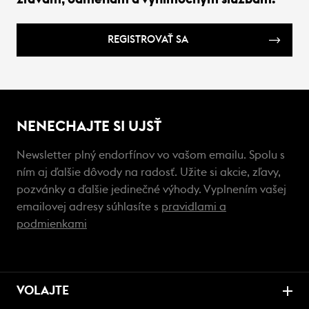
REGISTROVAŤ SA
NENECHAJTE SI UJSŤ
Newsletter plný endorfínov vo vašom emailu. Spolu s
ním aj ďalšie dôvody na radosť. Užite si akcie, zľavy,
pozvánky a ďalšie jedinečné výhody. Vyplnením vašej
emailovej adresy súhlasíte s
pravidlami a
podmienkami
VOLAJTE