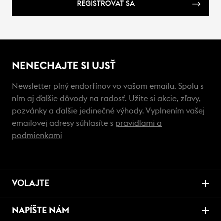
REGISTROVAŤ SA
NENECHAJTE SI UJSŤ
Newsletter plný endorfínov vo vašom emailu. Spolu s
ním aj ďalšie dôvody na radosť. Užite si akcie, zľavy,
pozvánky a ďalšie jedinečné výhody. Vyplnením vašej
emailovej adresy súhlasíte s
pravidlami a
podmienkami
VOLAJTE
NAPÍŠTE NÁM