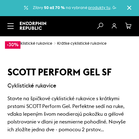
Zľavy
50 až 70 %
na vybrané
produkty tu
. 🥳
…
Cyklistické rukavice
Krátke cyklistické rukavice
-30%
SCOTT PERFORM GEL SF
Cyklistické rukavice
Stavte na špičkové cyklistické rukavice s krátkymi
prstami SCOTT Perform Gel. Perfektne sedí na ruke,
vďaka lepeným švom neodierajú pokožku a gélové
polstrovanie v dlani je nesmierne pohodlné. Navyše
ich zložíte jedna dve - pomocou 2 prstov…