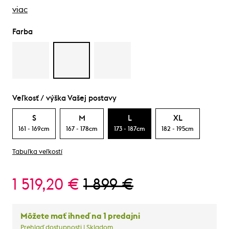
viac
Farba
Veľkosť / výška Vašej postavy
S
M
L
XL
161 - 169cm
167 - 178cm
173 - 187cm
182 - 195cm
Tabuľka veľkostí
1 519,20 €
1 899 €
Môžete mať ihneď na 1 predajni
Prehlaď dostupnosti
| Skladom