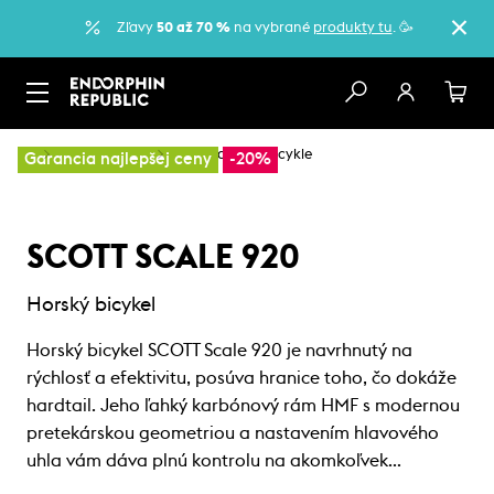
Zľavy
50 až 70 %
na vybrané
produkty tu
. 🥳
…
Horské bicykle
Cross-country bicykle
Garancia najlepšej ceny
-20%
SCOTT SCALE 920
Horský bicykel
Horský bicykel SCOTT Scale 920 je navrhnutý na
rýchlosť a efektivitu, posúva hranice toho, čo dokáže
hardtail. Jeho ľahký karbónový rám HMF s modernou
pretekárskou geometriou a nastavením hlavového
uhla vám dáva plnú kontrolu na akomkoľvek…