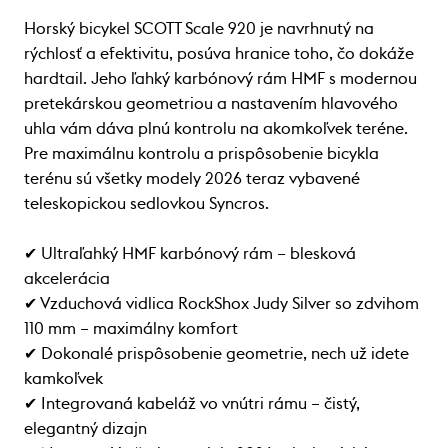
Horský bicykel SCOTT Scale 920 je navrhnutý na
rýchlosť a efektivitu, posúva hranice toho, čo dokáže
hardtail. Jeho ľahký karbónový rám HMF s modernou
pretekárskou geometriou a nastavením hlavového
uhla vám dáva plnú kontrolu na akomkoľvek teréne.
Pre maximálnu kontrolu a prispôsobenie bicykla
terénu sú všetky modely 2026 teraz vybavené
teleskopickou sedlovkou Syncros.
✔ Ultraľahký HMF karbónový rám – blesková
akcelerácia
✔ Vzduchová vidlica RockShox Judy Silver so zdvihom
110 mm – maximálny komfort
✔ Dokonalé prispôsobenie geometrie, nech už idete
kamkoľvek
✔ Integrovaná kabeláž vo vnútri rámu – čistý,
elegantný dizajn