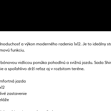
dnoduchosť a výkon moderného radenia 1x12. Je to ideálny str
émovú funkciu.
arbónovou vidlicou ponúka pohodlnú a svižnú jazdu. Sada Shi
ie a spoľahlivo drží reťaz aj v rozbitom teréne.
omfortná jazda
x12
ivé zastavenie
eláže