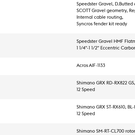
Speedster Gravel, D.Butted 6
SCOTT Gravel geometry, Re
Internal cable routing,
Syncros fender kit ready
Speedster Gravel HMF Flatm
1 1/4"-1 1/2" Eccentric Carbo
Acros AIF-1133
Shimano GRX RD-RX822 GS
12 Speed
Shimano GRX ST-RX610, BL-
12 Speed
Shimano SM-RT-CL700 rotor