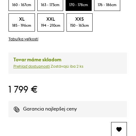
160 - 167cm
163 - 173cm
170 - 178cm
176 - 186cm
XL
XXL
XXS
185 - 196cm
194 - 210cm
150 - 163cm
Tabuľka veľkostí
Tovar máme skladom
Prehlaď dostupnosti
Zostávajú iba 2 ks
1 799 €
Garancia najlepšej ceny