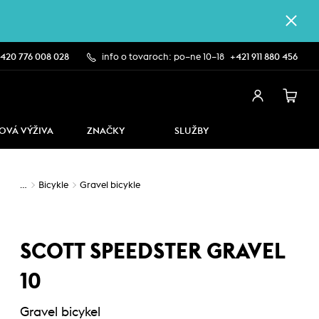
420 776 008 028
info o tovaroch: po–ne 10–18
+421 911 880 456
OVÁ VÝŽIVA
ZNAČKY
SLUŽBY
…
Bicykle
Gravel bicykle
SCOTT SPEEDSTER GRAVEL
10
Gravel bicykel