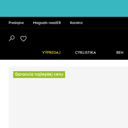
Predajne
Magazín readER
Kariéra
VÝPREDAJ
CYKLISTIKA
BEH
Garancia najlepšej ceny