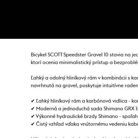
Bicykel SCOTT Speedster Gravel 10 stavia na je
ktorí ocenia minimalistický prístup a bezprobl
Ľahký a odolný hliníkový rám v kombinácii s k
navrhnutá na gravel, poskytuje intuitívne raden
✔ Ľahký hliníkový rám a karbónová vidlica - k
✔ Moderná a jednoduchá sada Shimano GRX 1
✔ Výkonné hydraulické brzdy Shimano - spoľahl
✔ Čistý vzhľad vďaka vnútornému vedeniu kab