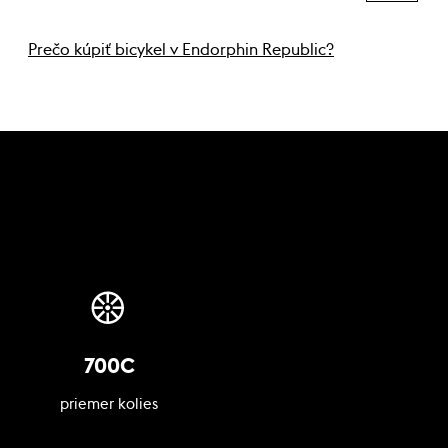
Prečo kúpiť bicykel v Endorphin Republic?
700C
priemer kolies