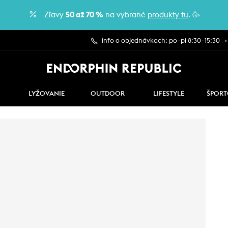
Zľavy
50 až 70 %
na vybrané
produkty tu
. 🥳
info o objednávkach: po–pi 8:30–15:30
+
LYŽOVANIE
OUTDOOR
LIFESTYLE
ŠPORT