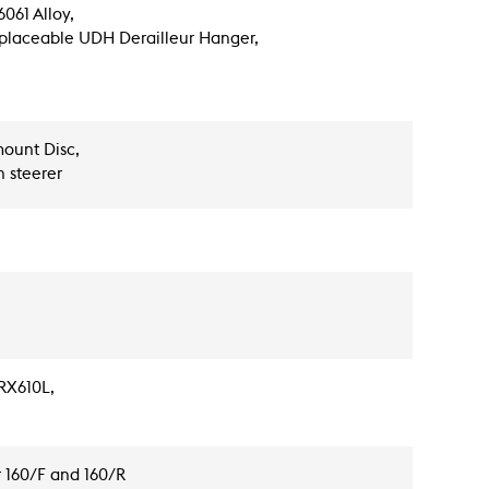
061 Alloy,
placeable UDH Derailleur Hanger,
ount Disc,
n steerer
,
RX610L,
 160/F and 160/R