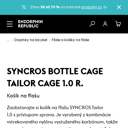
Zľavy
50 až 70 %
na vybrané
produkty tu
. 🥳
…
Doplnky na bicykel
Fľaše a košíky na fľaše
SYNCROS BOTTLE CAGE
TAILOR CAGE 1.0 R.
Košík na fľašu
Zaobstarajte si košík na fľašu SYNCROS Tailor
1.0 s prístupom sprava. Je vyrobený z kombinácie
vstrekovaného nylónu vystuženého karbónom, takže