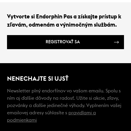
Vytvorte si Endorphin Pas a získajte prístup k
zľavám, odmenám a výnimočným službám.
REGISTROVAŤ SA
NENECHAJTE SI UJSŤ
Newsletter plný endorfínov vo vašom emailu. Spolu s
ním aj ďalšie dôvody na radosť. Užite si akcie, zľavy,
pozvánky a ďalšie jedinečné výhody. Vyplnením vašej
emailovej adresy súhlasíte s
pravidlami a
podmienkami