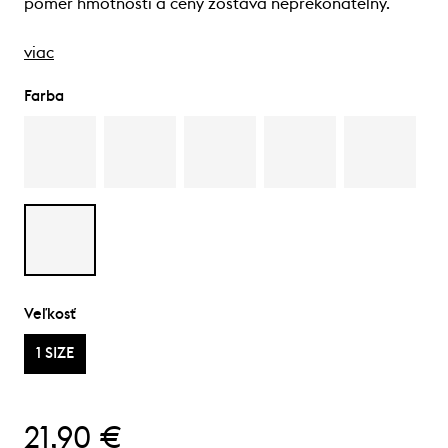
pomer hmotnosti a ceny zostáva neprekonateľný.
viac
Farba
Veľkosť
1 SIZE
21,90 €