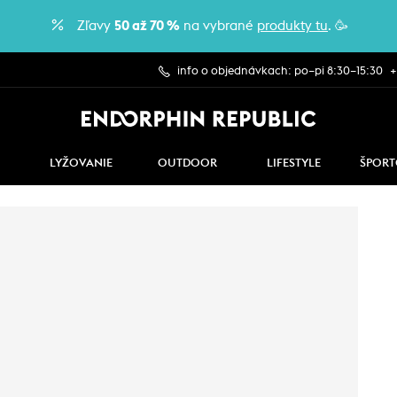
Zľavy
50 až 70 %
na vybrané
produkty tu
. 🥳
info o objednávkach: po–pi 8:30–15:30
+
LYŽOVANIE
OUTDOOR
LIFESTYLE
ŠPORT