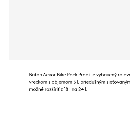
Batoh Aevor Bike Pack Proof je vybavený rol
vreckom s objemom 5 l, priedušným sieťovaným
možné rozšíriť z 18 l na 24 l.