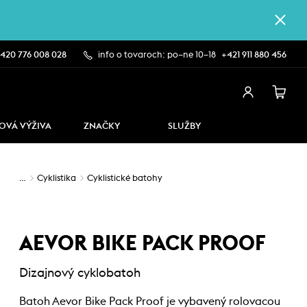
420 776 008 028
info o tovaroch: po–ne 10–18
+421 911 880 456
OVÁ VÝŽIVA
ZNAČKY
SLUŽBY
…
Cyklistika
Cyklistické batohy
AEVOR BIKE PACK PROOF
Dizajnový cyklobatoh
Batoh Aevor Bike Pack Proof je vybavený rolovacou