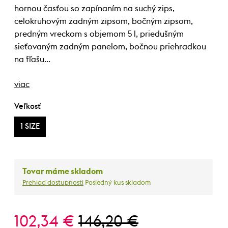
hornou časťou so zapínaním na suchý zips,
celokruhovým zadným zipsom, bočným zipsom,
predným vreckom s objemom 5 l, priedušným
sieťovaným zadným panelom, bočnou priehradkou
na fľašu…
viac
Veľkosť
1 SIZE
Tovar máme skladom
Prehlaď dostupnosti
Posledný kus skladom
102,34 €
146,20 €