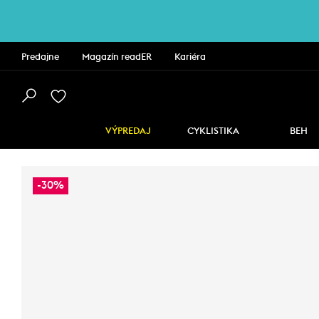
Predajne
Magazín readER
Kariéra
VÝPREDAJ
CYKLISTIKA
BEH
-30%