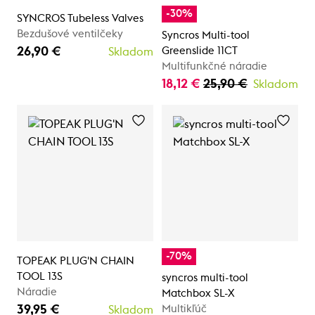
-30%
SYNCROS Tubeless Valves
Bezdušové ventilčeky
Syncros Multi-tool
26,90 €
Greenslide 11CT
Skladom
Multifunkčné náradie
18,12 €
25,90 €
Skladom
-70%
TOPEAK PLUG'N CHAIN
TOOL 13S
syncros multi-tool
Náradie
Matchbox SL-X
39,95 €
Multikľúč
Skladom