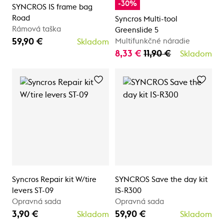
-30%
SYNCROS IS frame bag
Road
Syncros Multi-tool
Rámová taška
Greenslide 5
59,90 €
Multifunkčné náradie
Skladom
8,33 €
11,90 €
Skladom
Syncros Repair kit W/tire
SYNCROS Save the day kit
levers ST-09
IS-R300
Opravná sada
Opravná sada
3,90 €
59,90 €
Skladom
Skladom