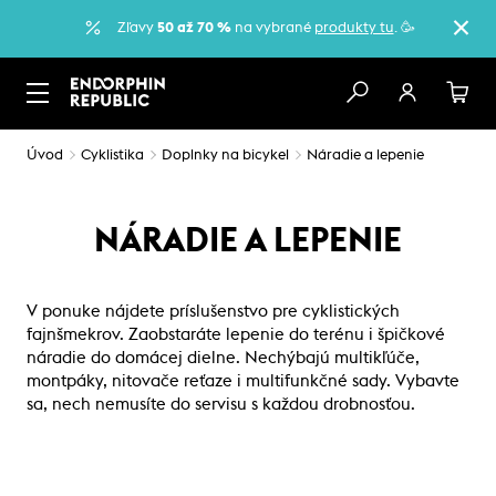
Zľavy
50 až 70 %
na vybrané
produkty tu
. 🥳
Úvod
Cyklistika
Doplnky na bicykel
Náradie a lepenie
NÁRADIE A LEPENIE
V ponuke nájdete príslušenstvo pre cyklistických
fajnšmekrov. Zaobstaráte lepenie do terénu i špičkové
náradie do domácej dielne. Nechýbajú multikľúče,
montpáky, nitovače reťaze i multifunkčné sady. Vybavte
sa, nech nemusíte do servisu s každou drobnosťou.