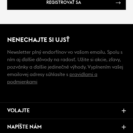
REGISTROVAŤ SA
NENECHAJTE SI UJSŤ
Newsletter plný endorfínov vo vašom emailu. Spolu s
ním aj ďalšie dôvody na radosť. Užite si akcie, zľavy,
pozvánky a ďalšie jedinečné výhody. Vyplnením vašej
emailovej adresy súhlasíte s
pravidlami a
podmienkami
VOLAJTE
NAPÍŠTE NÁM