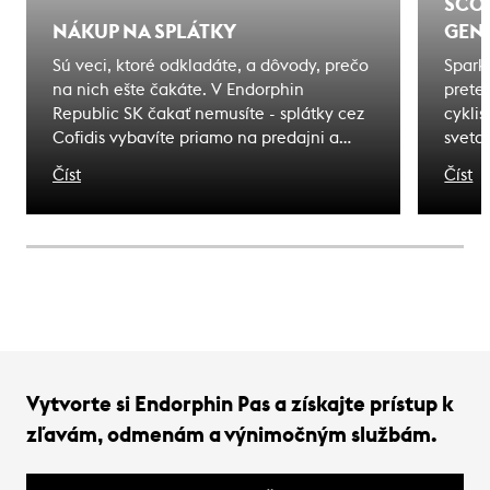
SCOT
NÁKUP NA SPLÁTKY
GENE
Sú veci, ktoré odkladáte, a dôvody, prečo
Spark
na nich ešte čakáte. V Endorphin
pretek
Republic SK čakať nemusíte - splátky cez
cyklis
Cofidis vybavíte priamo na predajni a
sveta
odídete s tým, čo ste si vybrali. Zážitky, na
olymp
Číst
Číst
ktoré čakáte sú bližšie, ako si myslíte.
meno 
dedičs
záväz
niesť 
Vytvorte si Endorphin Pas a získajte prístup k
zľavám, odmenám a výnimočným službám.