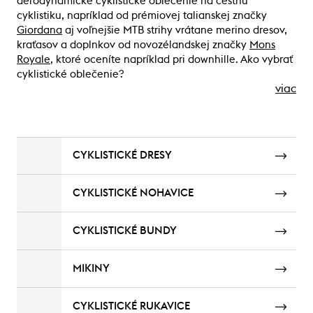
aerodynamické cyklistické oblečenie na cestnú
cyklistiku, napríklad od prémiovej talianskej značky
Giordana
aj voľnejšie MTB strihy vrátane merino dresov,
kraťasov a doplnkov od novozélandskej značky
Mons
Royale
, ktoré oceníte napríklad pri downhille. Ako vybrať
cyklistické oblečenie?
viac
CYKLISTICKÉ DRESY
CYKLISTICKÉ NOHAVICE
CYKLISTICKÉ BUNDY
MIKINY
CYKLISTICKÉ RUKAVICE