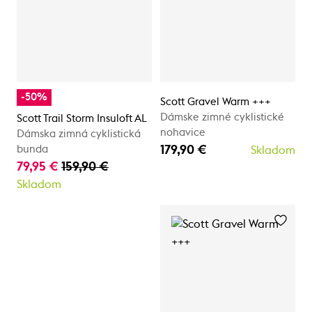
-50%
Scott Gravel Warm +++
Dámske zimné cyklistické
Scott Trail Storm Insuloft AL
nohavice
Dámska zimná cyklistická
179,90 €
bunda
Skladom
79,95 €
159,90 €
Skladom