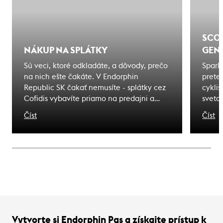
SCOT
NÁKUP NA SPLÁTKY
GENE
Sú veci, ktoré odkladáte, a dôvody, prečo
Spark
na nich ešte čakáte. V Endorphin
pretek
Republic SK čakať nemusíte - splátky cez
cyklis
Cofidis vybavíte priamo na predajni a
sveta
odídete s tým, čo ste si vybrali. Zážitky, na
olymp
Číst
Číst
ktoré čakáte sú bližšie, ako si myslíte.
meno 
dedičs
záväz
niesť 
Vytvorte si Endorphin Pas a získajte prístup k