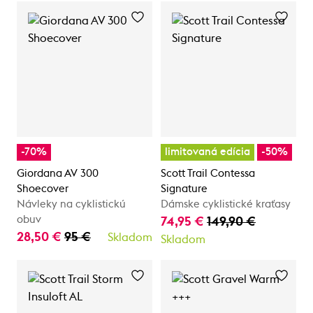
-70%
limitovaná edícia
-50%
Giordana AV 300
Scott Trail Contessa
Shoecover
Signature
Návleky na cyklistickú
Dámske cyklistické kraťasy
obuv
74,95 €
149,90 €
28,50 €
95 €
Skladom
Skladom