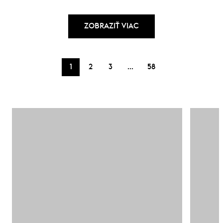
ZOBRAZIŤ VIAC
…
1
2
3
58