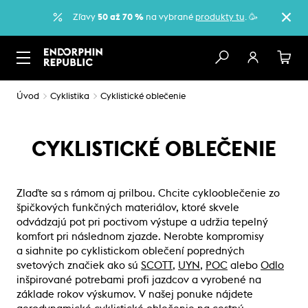
Zľavy
50 až 70 %
na vybrané
produkty tu
. 🥳
Úvod
Cyklistika
Cyklistické oblečenie
CYKLISTICKÉ OBLEČENIE
Zlaďte sa s rámom aj prilbou. Chcite cyklooblečenie zo
špičkových funkčných materiálov, ktoré skvele
odvádzajú pot pri poctivom výstupe a udržia tepelný
komfort pri následnom zjazde. Nerobte kompromisy
a siahnite po cyklistickom oblečení popredných
svetových značiek ako sú
SCOTT
,
UYN
,
POC
alebo
Odlo
inšpirované potrebami profi jazdcov a vyrobené na
základe rokov výskumov. V našej ponuke nájdete