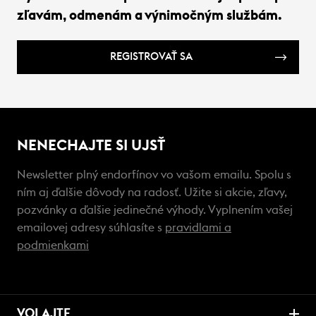
zľavám, odmenám a výnimočným službám.
REGISTROVAŤ SA
NENECHAJTE SI UJSŤ
Newsletter plný endorfínov vo vašom emailu. Spolu s
ním aj ďalšie dôvody na radosť. Užite si akcie, zľavy,
pozvánky a ďalšie jedinečné výhody. Vyplnením vašej
emailovej adresy súhlasíte s
pravidlami a
podmienkami
VOLAJTE