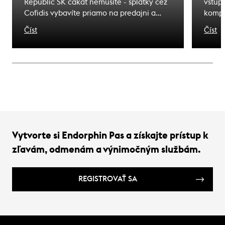
Republic SK čakať nemusíte - splátky cez
vstup
Cofidis vybavíte priamo na predajni a
kompl
odídete s tým, čo ste si vybrali. Zážitky, na
terén
Číst
Číst
ktoré čakáte sú bližšie, ako si myslíte.
značk
Novú 
sklad
špeci
Vytvorte si Endorphin Pas a získajte prístup k
zľavám, odmenám a výnimočným službám.
REGISTROVAŤ SA