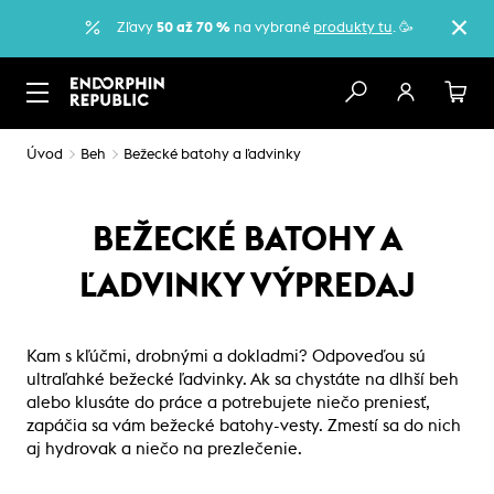
Zľavy
50 až 70 %
na vybrané
produkty tu
. 🥳
Úvod
Beh
Bežecké batohy a ľadvinky
BEŽECKÉ BATOHY A
ĽADVINKY VÝPREDAJ
Kam s kľúčmi, drobnými a dokladmi? Odpoveďou sú
ultraľahké bežecké ľadvinky. Ak sa chystáte na dlhší beh
alebo klusáte do práce a potrebujete niečo preniesť,
zapáčia sa vám bežecké batohy-vesty. Zmestí sa do nich
aj hydrovak a niečo na prezlečenie.