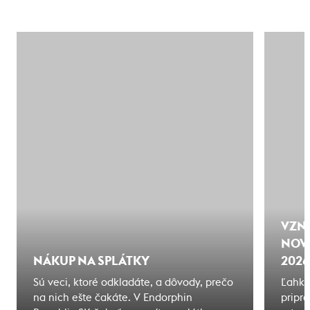
VZNI
NOVÁ
NÁKUP NA SPLÁTKY
2026
Sú veci, ktoré odkladáte, a dôvody, prečo
Ľahká
na nich ešte čakáte. V Endorphin
pripr