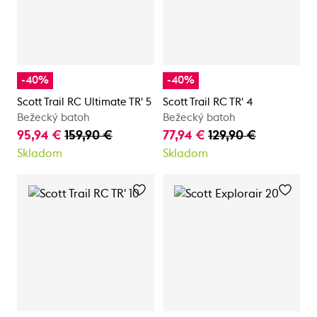
-40%
-40%
Scott Trail RC Ultimate TR' 5
Scott Trail RC TR' 4
Bežecký batoh
Bežecký batoh
95,94 €
159,90 €
77,94 €
129,90 €
Skladom
Skladom