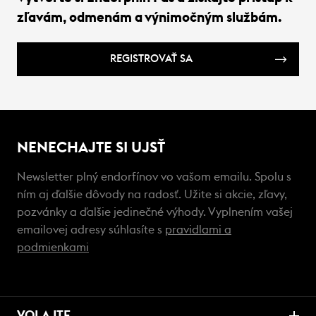
zľavám, odmenám a výnimočným službám.
REGISTROVAŤ SA
NENECHAJTE SI UJSŤ
Newsletter plný endorfínov vo vašom emailu. Spolu s
ním aj ďalšie dôvody na radosť. Užite si akcie, zľavy,
pozvánky a ďalšie jedinečné výhody. Vyplnením vašej
emailovej adresy súhlasíte s
pravidlami a
podmienkami
VOLAJTE