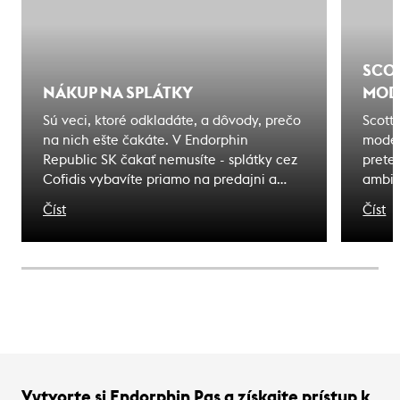
SCOT
NÁKUP NA SPLÁTKY
MOD
Sú veci, ktoré odkladáte, a dôvody, prečo
Scott
na nich ešte čakáte. V Endorphin
model
Republic SK čakať nemusíte - splátky cez
prete
Cofidis vybavíte priamo na predajni a
ambic
odídete s tým, čo ste si vybrali. Zážitky, na
Každý
Číst
Číst
ktoré čakáte sú bližšie, ako si myslíte.
karbó
rovna
sa vý
nárok
je pre
Vytvorte si Endorphin Pas a získajte prístup k