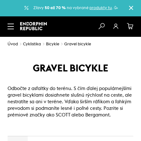
Zľavy
50 až 70 %
na vybrané
produkty tu
. 🥳
Úvod
Cyklistika
Bicykle
Gravel bicykle
GRAVEL BICYKLE
Odbočte z asfaltky do terénu. S čím ďalej populárnejšími
gravel bicyklami dosiahnete slušnú rýchlosť na ceste, ale
nestratíte sa ani v teréne. Vďaka širším ráfikom a ľahkým
prevodom si podmaníte lesné i poľné cesty. Pozrite si
prémiové značky ako SCOTT alebo Bergamont.