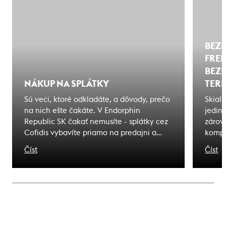
BEZP
FREE
BEZ
NÁKUP NA SPLÁTKY
TER
Sú veci, ktoré odkladáte, a dôvody, prečo
Skial
na nich ešte čakáte. V Endorphin
jedin
Republic SK čakať nemusíte - splátky cez
zárove
Cofidis vybavíte priamo na predajni a
kompl
odídete s tým, čo ste si vybrali. Zážitky, na
pohyb
Číst
Číst
ktoré čakáte sú bližšie, ako si myslíte.
bezpe
nebez
horsk
správ
rozpo
predc