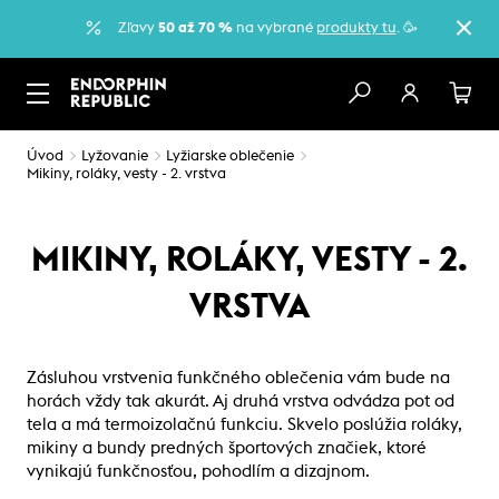
Zľavy
50 až 70 %
na vybrané
produkty tu
. 🥳
Úvod
Lyžovanie
Lyžiarske oblečenie
Mikiny, roláky, vesty - 2. vrstva
MIKINY, ROLÁKY, VESTY - 2.
VRSTVA
Zásluhou vrstvenia funkčného oblečenia vám bude na
horách vždy tak akurát. Aj druhá vrstva odvádza pot od
tela a má termoizolačnú funkciu. Skvelo poslúžia roláky,
mikiny a bundy predných športových značiek, ktoré
vynikajú funkčnosťou, pohodlím a dizajnom.