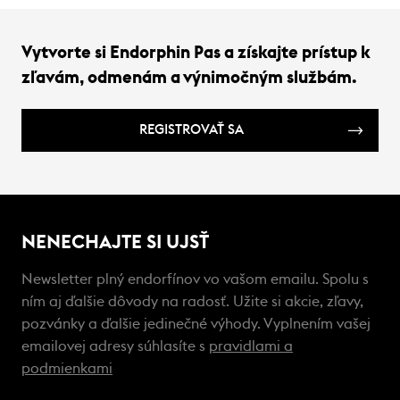
Vytvorte si Endorphin Pas a získajte prístup k
zľavám, odmenám a výnimočným službám.
REGISTROVAŤ SA
NENECHAJTE SI UJSŤ
Newsletter plný endorfínov vo vašom emailu. Spolu s
ním aj ďalšie dôvody na radosť. Užite si akcie, zľavy,
pozvánky a ďalšie jedinečné výhody. Vyplnením vašej
emailovej adresy súhlasíte s
pravidlami a
podmienkami