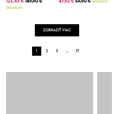
123,43 €
189,90 €
47,92 €
59,90 €
Skladom
Skladom
ZOBRAZIŤ VIAC
…
1
2
3
17