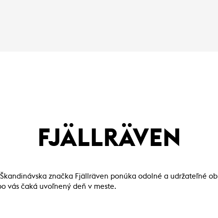
FJÄLLRÄVEN
e? Škandinávska značka Fjällräven ponúka odolné a udržateľné o
lebo vás čaká uvoľnený deň v meste.