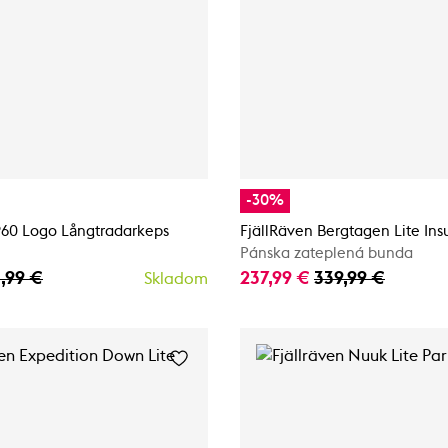
-30%
960 Logo Långtradarkeps
FjällRäven Bergtagen Lite Ins
Pánska zateplená bunda
,99 €
237,99 €
339,99 €
Skladom