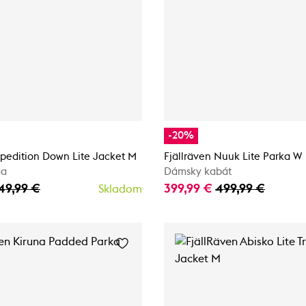
-20%
xpedition Down Lite Jacket M
Fjällräven Nuuk Lite Parka W
da
Dámsky kabát
49,99 €
399,99 €
499,99 €
Skladom