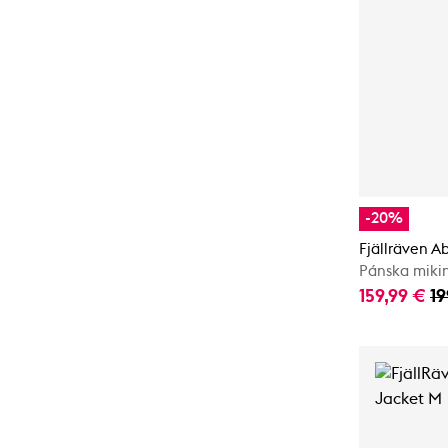
-20%
Fjällräven A
Pánska miki
159,99 €
19