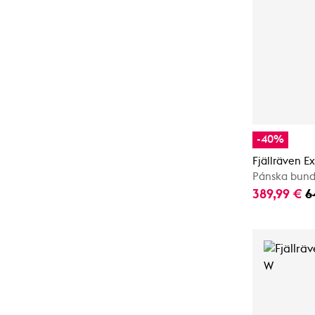
-40%
Fjällräven E
Pánska bun
389,99 €
6