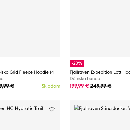
-20%
bisko Grid Fleece Hoodie M
Fjällräven Expedition Lätt Ho
na
Dámska bunda
9,99 €
199,99 €
249,99 €
Skladom