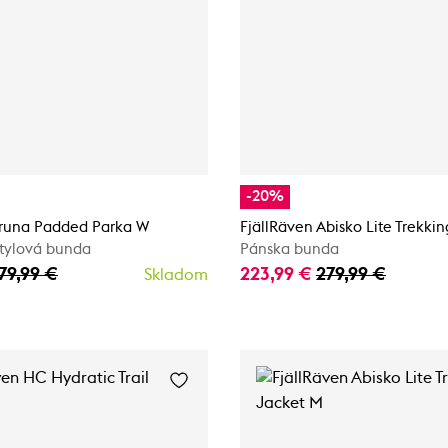
-20%
Kiruna Padded Parka W
FjällRäven Abisko Lite Trekki
stylová bunda
Pánska bunda
79,99 €
223,99 €
279,99 €
Skladom