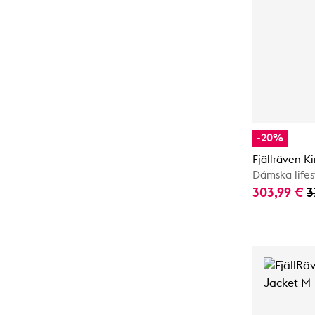
-20%
Fjällräven 
Dámska life
303,99 €
3