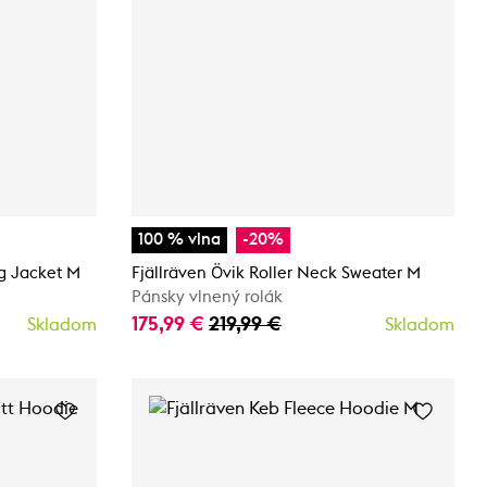
100 % vlna
-20%
ng Jacket M
Fjällräven Övik Roller Neck Sweater M
Pánsky vlnený rolák
175,99 €
219,99 €
Skladom
Skladom