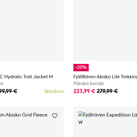
-20%
C Hydratic Trail Jacket M
FjällRäven Abisko Lite Trekki
da
Pánska bunda
99,99 €
223,99 €
279,99 €
Skladom