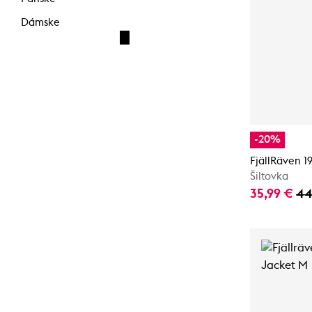
Dámske
-20%
FjällRäven 1
Šiltovka
35,99 €
44