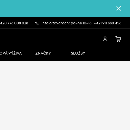
420 776 008 028
info o tovaroch: po–ne 10–18
+421 911 880 456
OVÁ VÝŽIVA
ZNAČKY
SLUŽBY