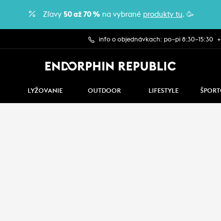
Zľavy
50 až 70 %
na vybrané
produkty tu
. 🥳
info o objednávkach: po–pi 8:30–15:30
+
LYŽOVANIE
OUTDOOR
LIFESTYLE
ŠPORT