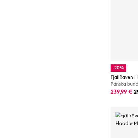
-20%
FjällRäven H
Pánska bun
239,99 €
2