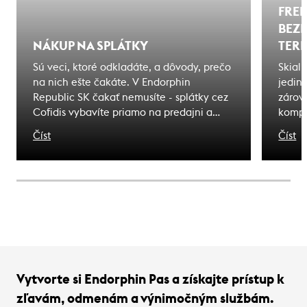
FREE
BEZ
NÁKUP NA SPLÁTKY
TER
Sú veci, ktoré odkladáte, a dôvody, prečo
Skial
na nich ešte čakáte. V Endorphin
jedin
Republic SK čakať nemusíte - splátky cez
zárove
Cofidis vybavíte priamo na predajni a
kompl
odídete s tým, čo ste si vybrali. Zážitky, na
pohyb
Číst
Číst
ktoré čakáte sú bližšie, ako si myslíte.
bezpe
nebez
horsk
správ
rozpo
predc
Vytvorte si Endorphin Pas a získajte prístup k
zľavám, odmenám a výnimočným službám.