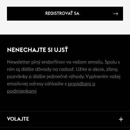
REGISTROVAŤ SA
NENECHAJTE SI UJSŤ
Newsletter plný endorfínov vo vašom emailu. Spolu s
ním aj ďalšie dôvody na radosť. Užite si akcie, zľavy,
pozvánky a ďalšie jedinečné výhody. Vyplnením vašej
emailovej adresy súhlasíte s
pravidlami a
podmienkami
VOLAJTE