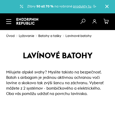
Zľavy
50 až 70 %
na vybrané
produkty tu
. 🥳
Úvod
Lyžovanie
Batohy a tašky
Lavínové batohy
LAVÍNOVÉ BATOHY
Milujete alpské svahy? Myslite takisto na bezpečnosť.
Batoh s airbagom je jedinou aktívnou ochranou voči
lavíne a skokovo tak zvýši šancu na záchranu. Vyberať
môžete z 2 systémov - bombičkového a elektrického.
Oba vás pomôžu udržať na povrchu lavíniska.