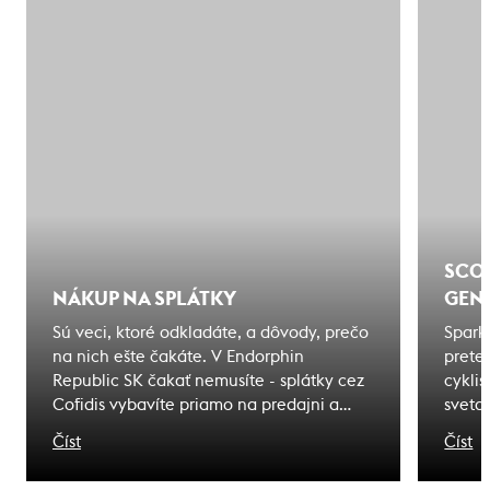
SCOT
NÁKUP NA SPLÁTKY
GENE
Sú veci, ktoré odkladáte, a dôvody, prečo
Spark
na nich ešte čakáte. V Endorphin
pretek
Republic SK čakať nemusíte - splátky cez
cyklis
Cofidis vybavíte priamo na predajni a
sveta
odídete s tým, čo ste si vybrali. Zážitky, na
olymp
Číst
Číst
ktoré čakáte sú bližšie, ako si myslíte.
meno 
dedičs