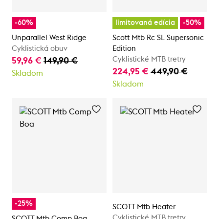
-60%
limitovaná edícia
-50%
Unparallel West Ridge
Scott Mtb Rc SL Supersonic
Cyklistická obuv
Edition
Cyklistické MTB tretry
59,96 €
149,90 €
224,95 €
449,90 €
Skladom
Skladom
-25%
SCOTT Mtb Heater
Cyklistické MTB tretry
SCOTT Mtb Comp Boa