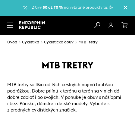
Zľavy
50 až 70 %
na vybrané
produkty tu
. 🥳
Úvod
Cyklistika
Cyklistická obuv
MTB Tretry
MTB TRETRY
MTB tretry sa líšia od tých cestných najmä hrubšou
podrážkou. Dobre priľnú k terénu a terén sa v nich dá
dobre zdolať i po svojich. V ponuke je obuv s nášľapmi
i bez. Pánske, dámske i detské modely. Vyberte si
z predných cyklistických značiek.