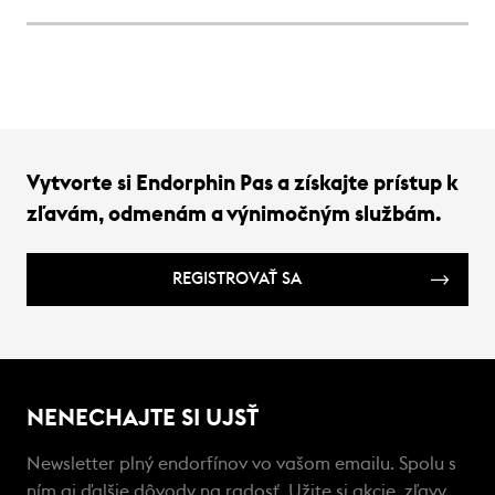
záväz
niesť 
Vytvorte si Endorphin Pas a získajte prístup k
zľavám, odmenám a výnimočným službám.
REGISTROVAŤ SA
NENECHAJTE SI UJSŤ
Newsletter plný endorfínov vo vašom emailu. Spolu s
ním aj ďalšie dôvody na radosť. Užite si akcie, zľavy,