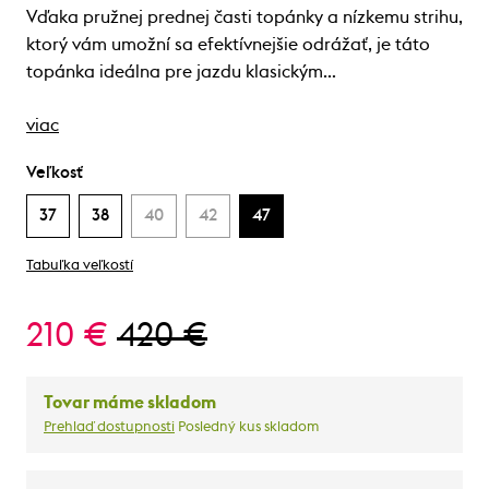
Vďaka pružnej prednej časti topánky a nízkemu strihu,
ktorý vám umožní sa efektívnejšie odrážať, je táto
topánka ideálna pre jazdu klasickým…
viac
Veľkosť
37
38
40
42
47
Tabuľka veľkostí
210 €
420 €
Tovar máme skladom
Prehlaď dostupnosti
Posledný kus skladom