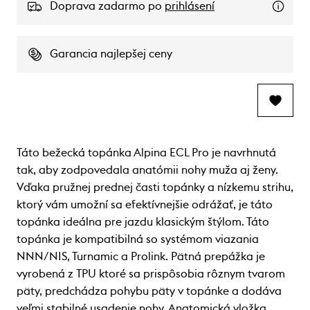
Doprava zadarmo po
prihlásení
Garancia najlepšej ceny
Táto bežecká topánka Alpina ECL Pro je navrhnutá
tak, aby zodpovedala anatómii nohy muža aj ženy.
Vďaka pružnej prednej časti topánky a nízkemu strihu,
ktorý vám umožní sa efektívnejšie odrážať, je táto
topánka ideálna pre jazdu klasickým štýlom. Táto
topánka je kompatibilná so systémom viazania
NNN/NIS, Turnamic a Prolink. Pätná prepážka je
vyrobená z TPU ktoré sa prispôsobia rôznym tvarom
päty, predchádza pohybu päty v topánke a dodáva
veľmi stabilné usadenie nohy. Anatomická vložka