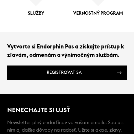
SLUŽBY
VERNOSTNÝ PROGRAM
Vytvorte si Endorphin Pas a získajte prístup k
zľavám, odmenám a výnimočným službám.
REGISTROVAŤ SA
NENECHAJTE SI UJSŤ
Newsletter plný endorfínov vo vašom emailu. Spolu s
ním aj ďalšie dôvody na radosť. Užite si akcie, zľavy,