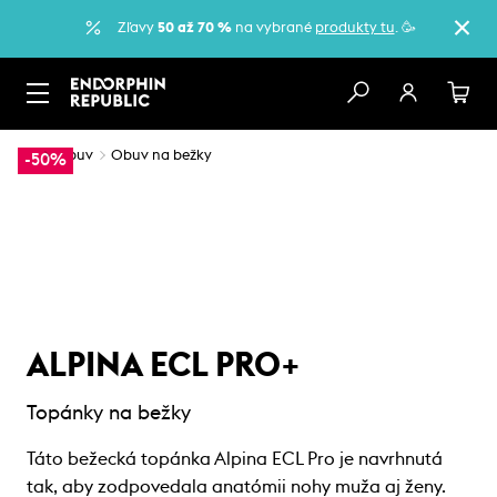
Zľavy
50 až 70 %
na vybrané
produkty tu
. 🥳
…
Obuv
Obuv na bežky
-50%
ALPINA ECL PRO+
Topánky na bežky
Táto bežecká topánka Alpina ECL Pro je navrhnutá
tak, aby zodpovedala anatómii nohy muža aj ženy.