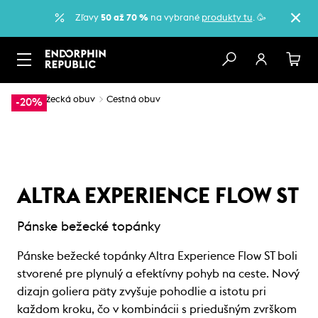
Zľavy
50 až 70 %
na vybrané
produkty tu
. 🥳
…
Bežecká obuv
Cestná obuv
-20%
ALTRA EXPERIENCE FLOW ST
Pánske bežecké topánky
Pánske bežecké topánky Altra Experience Flow ST boli
stvorené pre plynulý a efektívny pohyb na ceste. Nový
dizajn goliera päty zvyšuje pohodlie a istotu pri
každom kroku, čo v kombinácii s priedušným zvrškom