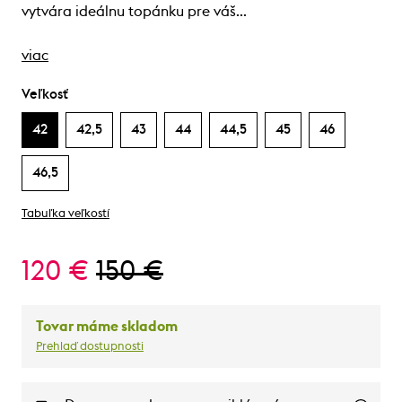
vytvára ideálnu topánku pre váš…
viac
Veľkosť
42
42,5
43
44
44,5
45
46
46,5
Tabuľka veľkostí
120 €
150 €
Tovar máme skladom
Prehlaď dostupnosti