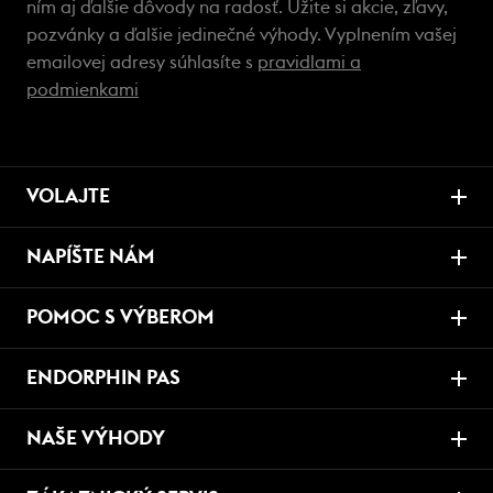
ním aj ďalšie dôvody na radosť. Užite si akcie, zľavy,
pozvánky a ďalšie jedinečné výhody. Vyplnením vašej
emailovej adresy súhlasíte s
pravidlami a
podmienkami
VOLAJTE
NAPÍŠTE NÁM
POMOC S VÝBEROM
ENDORPHIN PAS
NAŠE VÝHODY