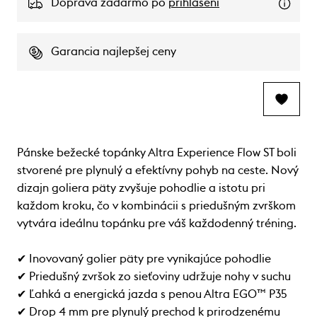
Doprava zadarmo po
prihlásení
Garancia najlepšej ceny
Pánske bežecké topánky Altra Experience Flow ST boli
stvorené pre plynulý a efektívny pohyb na ceste. Nový
dizajn goliera päty zvyšuje pohodlie a istotu pri
každom kroku, čo v kombinácii s priedušným zvrškom
vytvára ideálnu topánku pre váš každodenný tréning.
✔ Inovovaný golier päty pre vynikajúce pohodlie
✔ Priedušný zvršok zo sieťoviny udržuje nohy v suchu
✔ Ľahká a energická jazda s penou Altra EGO™ P35
✔ Drop 4 mm pre plynulý prechod k prirodzenému