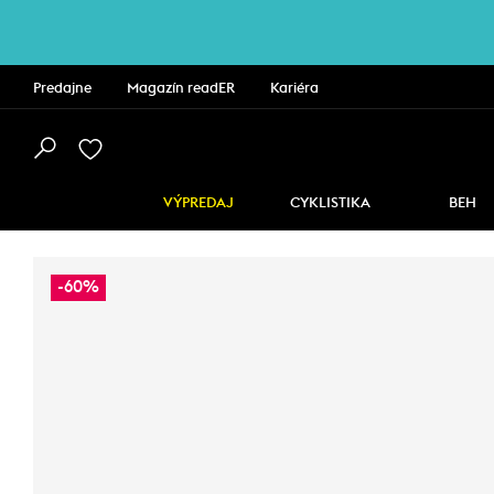
Predajne
Magazín readER
Kariéra
VÝPREDAJ
CYKLISTIKA
BEH
-60%