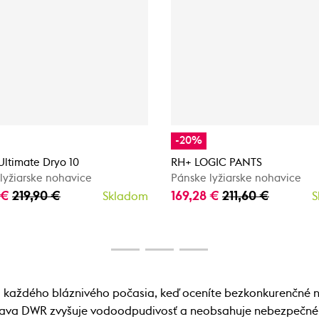
-20%
ltimate Dryo 10
RH+ LOGIC PANTS
lyžiarske nohavice
Pánske lyžiarske nohavice
 €
219,90 €
169,28 €
211,60 €
Skladom
S
o každého bláznivého počasia, keď oceníte bezkonkurenčné 
rava DWR zvyšuje vodoodpudivosť a neobsahuje nebezpečné 