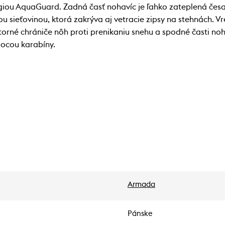
iou AquaGuard. Zadná časť nohavíc je ľahko zateplená česan
ou sieťovinou, ktorá zakrýva aj vetracie zipsy na stehnách. V
torné chrániče nôh proti prenikaniu snehu a spodné časti no
mocou karabíny.
Armada
Pánske