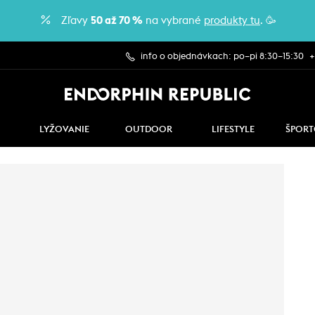
Zľavy
50 až 70 %
na vybrané
produkty tu
. 🥳
info o objednávkach: po–pi 8:30–15:30
+
LYŽOVANIE
OUTDOOR
LIFESTYLE
ŠPORT