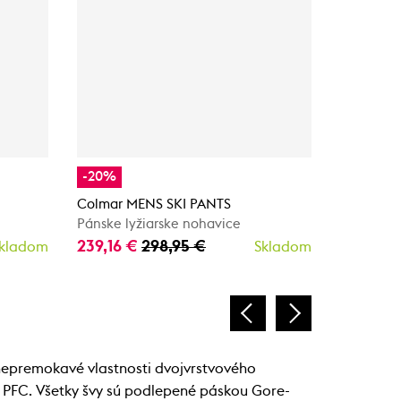
-20%
-20%
Colmar MENS SKI PANTS
SCOTT Ult
Pánske lyžiarske nohavice
Lyžiarske
239,16 €
298,95 €
239,92 
kladom
Skladom
nepremokavé vlastnosti dvojvrstvového
PFC. Všetky švy sú podlepené páskou Gore-