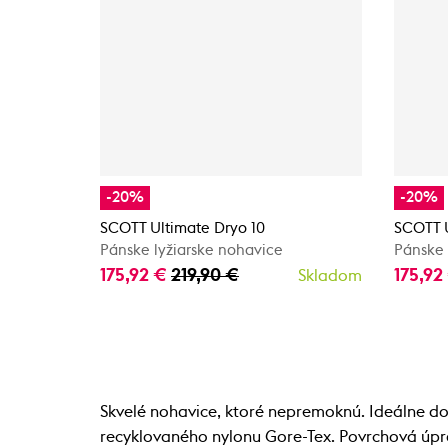
-20%
-20%
SCOTT Ultimate Dryo 10
SCOTT U
Pánske lyžiarske nohavice
Pánske 
175,92 €
219,90 €
175,92
Skladom
Skvelé nohavice, ktoré nepremoknú. Ideálne d
recyklovaného nylonu Gore-Tex. Povrchová úp