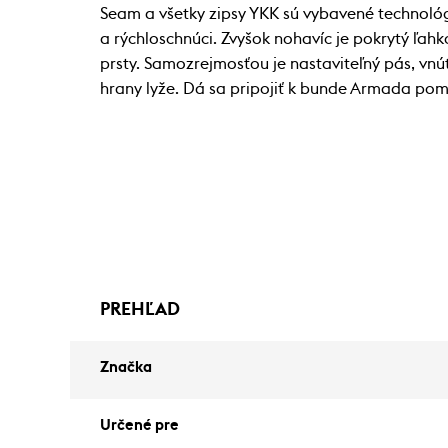
Seam a všetky zipsy YKK sú vybavené technológ
a rýchloschnúci. Zvyšok nohavíc je pokrytý ľahk
prsty. Samozrejmosťou je nastaviteľný pás, vnú
hrany lyže. Dá sa pripojiť k bunde Armada po
PREHĽAD
Značka
Určené pre