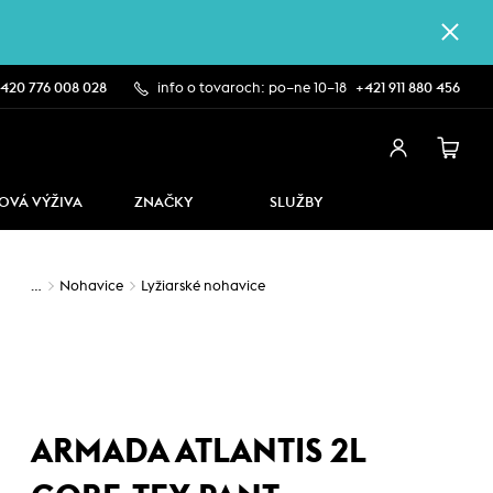
420 776 008 028
info o tovaroch: po–ne 10–18
+421 911 880 456
OVÁ VÝŽIVA
ZNAČKY
SLUŽBY
…
Nohavice
Lyžiarské nohavice
ARMADA ATLANTIS 2L