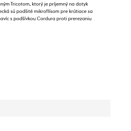
ým Tricotom, ktorý je príjemný na dotyk
recká sú podšité mikroflísom pre krútiace sa
havíc s podšívkou Cordura proti prerezaniu