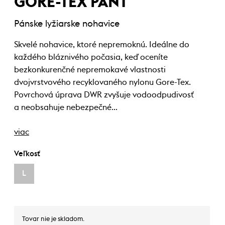
GORE-TEX PANT
Pánske lyžiarske nohavice
Skvelé nohavice, ktoré nepremoknú. Ideálne do
každého bláznivého počasia, keď oceníte
bezkonkurenčné nepremokavé vlastnosti
dvojvrstvového recyklovaného nylonu Gore-Tex.
Povrchová úprava DWR zvyšuje vodoodpudivosť
a neobsahuje nebezpečné…
viac
Veľkosť
L
Tovar nie je skladom.