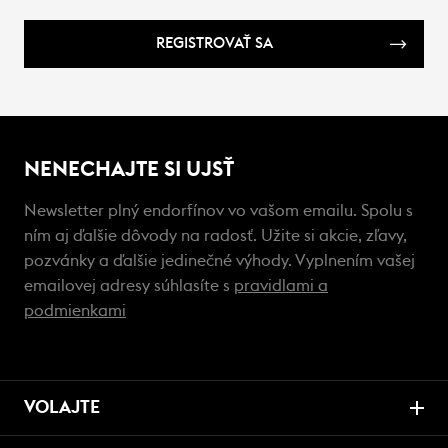
REGISTROVAŤ SA
NENECHAJTE SI UJSŤ
Newsletter plný endorfínov vo vašom emailu. Spolu s
ním aj ďalšie dôvody na radosť. Užite si akcie, zľavy,
pozvánky a ďalšie jedinečné výhody. Vyplnením vašej
emailovej adresy súhlasíte s
pravidlami a
podmienkami
VOLAJTE