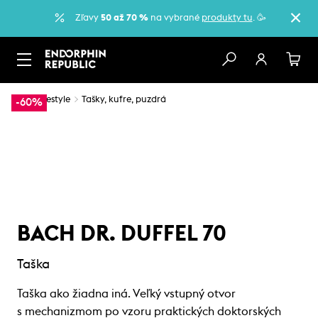
Zľavy
50 až 70 %
na vybrané
produkty tu
. 🥳
…
Lifestyle
Tašky, kufre, puzdrá
-60%
BACH DR. DUFFEL 70
Taška
Taška ako žiadna iná. Veľký vstupný otvor
s mechanizmom po vzoru praktických doktorských