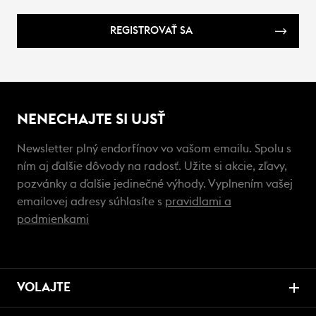
REGISTROVAŤ SA
NENECHAJTE SI UJSŤ
Newsletter plný endorfínov vo vašom emailu. Spolu s
ním aj ďalšie dôvody na radosť. Užite si akcie, zľavy,
pozvánky a ďalšie jedinečné výhody. Vyplnením vašej
emailovej adresy súhlasíte s
pravidlami a
podmienkami
VOLAJTE