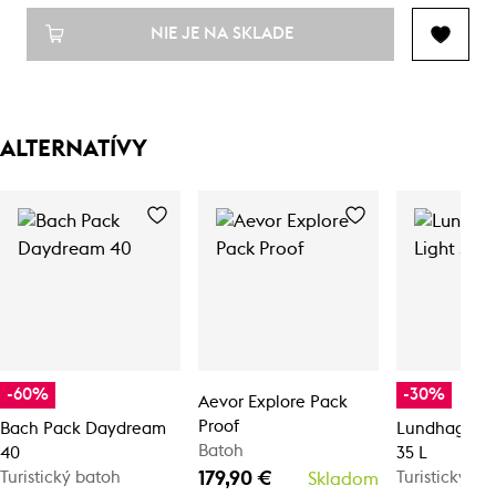
NIE JE NA SKLADE
ALTERNATÍVY
-60%
-30%
Aevor Explore Pack
Proof
Bach Pack Daydream
Lundhags Tiv
Batoh
40
35 L
179,90 €
Turistický batoh
Turistický ba
Skladom