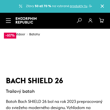
Zľavy
50 až 70 %
na vybrané
produkty tu
. 🥳
…
Outdoor
Batohy
-60%
BACH SHIELD 26
Trailový batoh
Batoh Bach SHIELD 26 bol na rok 2023 prepracovaný
do sviežeho moderného designu. Vzhľadom na