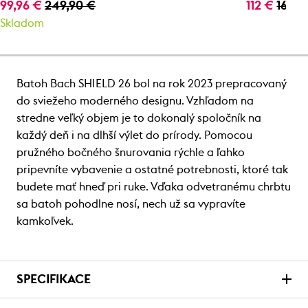
99,96 €
249,90 €
112 €
160 €
Skladom
Batoh Bach SHIELD 26 bol na rok 2023 prepracovaný
do sviežeho moderného designu. Vzhľadom na
stredne veľký objem je to dokonalý spoločník na
každý deň i na dlhší výlet do prírody. Pomocou
pružného bočného šnurovania rýchle a ľahko
pripevníte vybavenie a ostatné potrebnosti, ktoré tak
budete mať hneď pri ruke. Vďaka odvetranému chrbtu
sa batoh pohodlne nosí, nech už sa vypravíte
kamkoľvek.
SPECIFIKACE