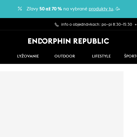
Zľavy
50 až 70 %
na vybrané
produkty tu
. 🥳
info o objednávkach: po–pi 8:30–15:30
+
LYŽOVANIE
OUTDOOR
LIFESTYLE
ŠPORT