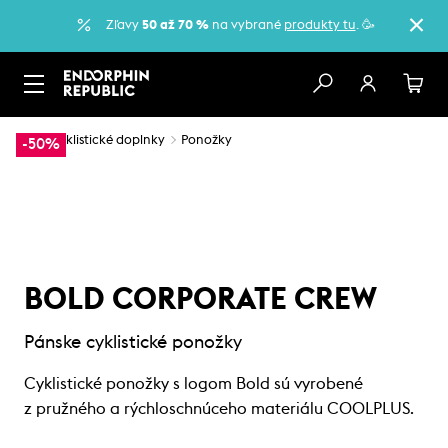
Zľavy
50 až 70 %
na vybrané
produkty tu
. 🥳
…
Cyklistické doplnky
Ponožky
-50%
BOLD CORPORATE CREW
Pánske cyklistické ponožky
Cyklistické ponožky s logom Bold sú vyrobené
z pružného a rýchloschnúceho materiálu COOLPLUS.