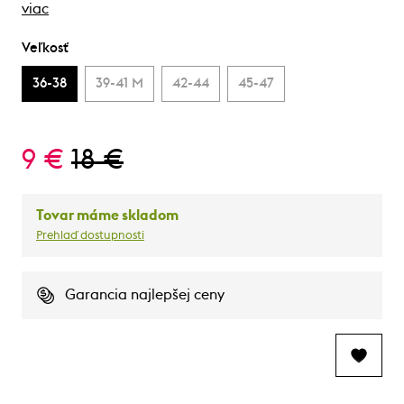
viac
Veľkosť
36-38
39-41 M
42-44
45-47
9 €
18 €
Tovar máme skladom
Prehlaď dostupnosti
Garancia najlepšej ceny