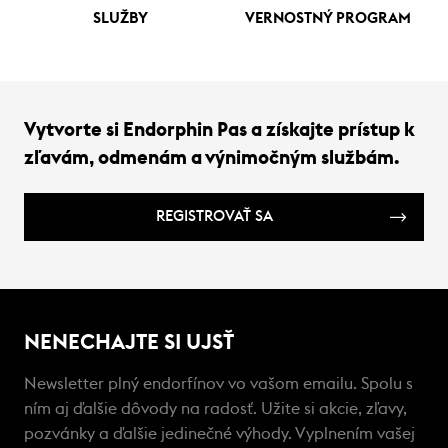
SLUŽBY
VERNOSTNÝ PROGRAM
Vytvorte si Endorphin Pas a získajte prístup k
zľavám, odmenám a výnimočným službám.
REGISTROVAŤ SA
NENECHAJTE SI UJSŤ
Newsletter plný endorfínov vo vašom emailu. Spolu s
ním aj ďalšie dôvody na radosť. Užite si akcie, zľavy,
pozvánky a ďalšie jedinečné výhody. Vyplnením vašej