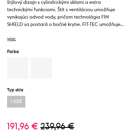
štýlový dizajn s cylindrickými sklami a extra
technickými funkciami. Štít s ventiláciou umožňuje
vynikajúci odvod vody, pričom technológia FIN
SHIELD sa postará o bočné krytie. FIT-TEC umožňuje…
viac
Farba
Typ skla
1 SIZE
191,96 €
239,96 €