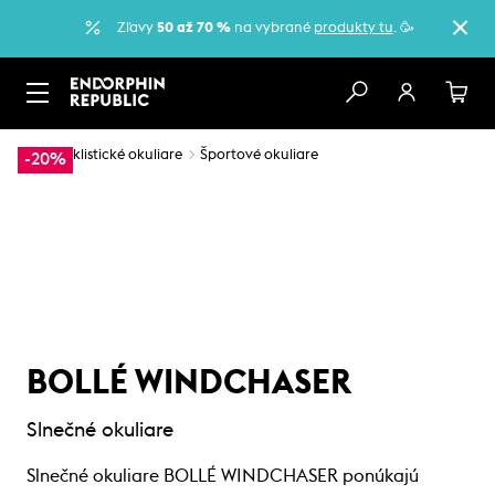
Zľavy
50 až 70 %
na vybrané
produkty tu
. 🥳
…
Cyklistické okuliare
Športové okuliare
-20%
BOLLÉ WINDCHASER
Slnečné okuliare
Slnečné okuliare BOLLÉ WINDCHASER ponúkajú