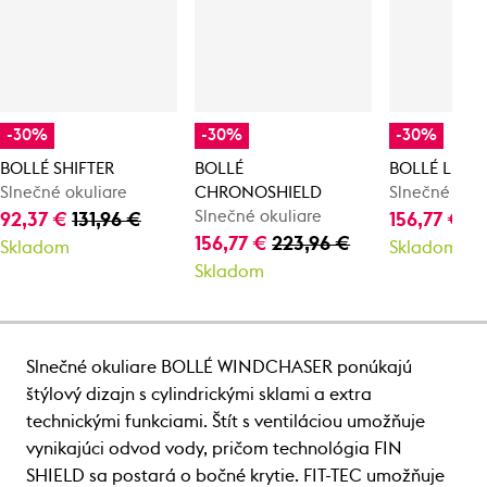
-30%
-30%
-30%
BOLLÉ SHIFTER
BOLLÉ
BOLLÉ LIGH
Slnečné okuliare
CHRONOSHIELD
Slnečné okul
Slnečné okuliare
92,37 €
131,96 €
156,77 €
22
156,77 €
223,96 €
Skladom
Skladom
Skladom
Slnečné okuliare BOLLÉ WINDCHASER ponúkajú
štýlový dizajn s cylindrickými sklami a extra
technickými funkciami. Štít s ventiláciou umožňuje
vynikajúci odvod vody, pričom technológia FIN
SHIELD sa postará o bočné krytie. FIT-TEC umožňuje