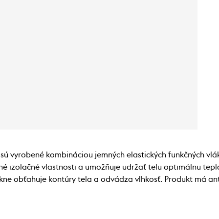
vyrobené kombináciou jemných elastických funkčných vlák
né izolačné vlastnosti a umožňuje udržať telu optimálnu tep
ekne obťahuje kontúry tela a odvádza vlhkosť. Produkt má anti