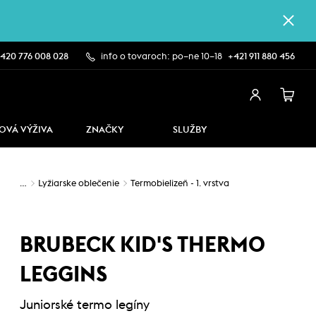
420 776 008 028
info o tovaroch: po–ne 10–18
+421 911 880 456
OVÁ VÝŽIVA
ZNAČKY
SLUŽBY
…
Lyžiarske oblečenie
Termobielizeň - 1. vrstva
BRUBECK KID'S THERMO
LEGGINS
Juniorské termo legíny