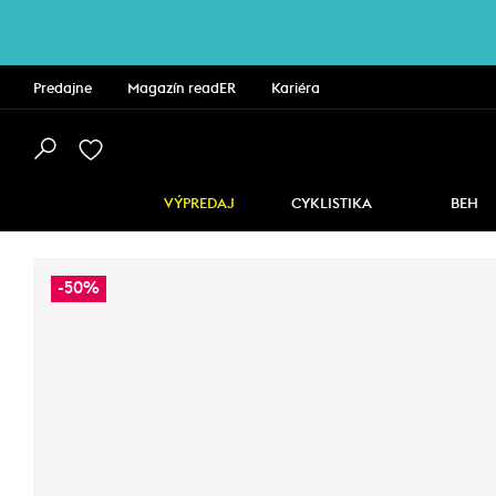
Predajne
Magazín readER
Kariéra
VÝPREDAJ
CYKLISTIKA
BEH
-50%