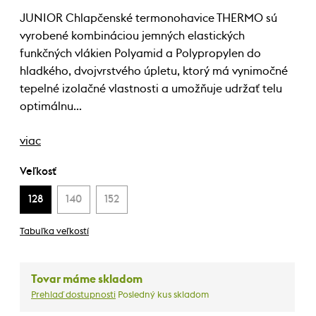
JUNIOR Chlapčenské termonohavice THERMO sú
vyrobené kombináciou jemných elastických
funkčných vlákien Polyamid a Polypropylen do
hladkého, dvojvrstvého úpletu, ktorý má vynimočné
tepelné izolačné vlastnosti a umožňuje udržať telu
optimálnu…
viac
Veľkosť
128
140
152
Tabuľka veľkostí
Tovar máme skladom
Prehlaď dostupnosti
Posledný kus skladom