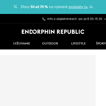
Zľavy
50 až 70 %
na vybrané
produkty tu
. 🥳
info o objednávkach: po–pi 8:30–15:30
+
LYŽOVANIE
OUTDOOR
LIFESTYLE
ŠPORT