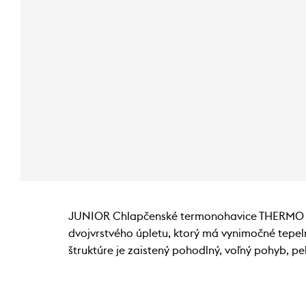
JUNIOR Chlapčenské termonohavice THERMO sú 
dvojvrstvého úpletu, ktorý má vynimočné tepel
štruktúre je zaistený pohodlný, voľný pohyb, p