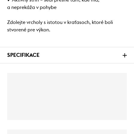
✔ Aktívny strih – sedí presne tam, kde má,
a neprekáža v pohybe
Zdolejte vrcholy s istotou v kraťasoch, ktoré boli
stvorené pre výkon.
SPECIFIKACE