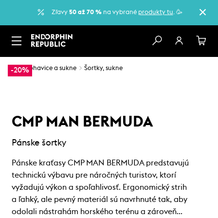
Zľavy
50 až 70 %
na vybrané
produkty tu
. 🥳
…
Nohavice a sukne
Šortky, sukne
-20%
CMP MAN BERMUDA
Pánske šortky
Pánske kraťasy CMP MAN BERMUDA predstavujú
technickú výbavu pre náročných turistov, ktorí
vyžadujú výkon a spoľahlivosť. Ergonomický strih
a ľahký, ale pevný materiál sú navrhnuté tak, aby
odolali nástrahám horského terénu a zároveň…