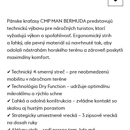
Pánske kraťasy CMP MAN BERMUDA predstavujú
technickú výbavu pre náročných turistov, ktorí
vyžadujú výkon a spoľahlivosť. Ergonomický strih
a ľahký, ale pevný materiál sú navrhnuté tak, aby
odolali nástrahám horského terénu a zároveň poskytli
maximálny komfort.
✔ Technický 4-smerný streč – pre neobmedzenú
mobilitu v náročnom teréne
✔ Technológia Dry Function – udržuje optimálnu
mikroklímu a rýchlo schne
✔ Ľahká a odolná konštrukcia – zvládne kontakt so
skalou aj hustým porastom
✔ Strategicky umiestnené vrecká – 3 zipsové vrecká
na dosah ruky