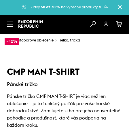
Zľavy
50 až 70 %
na vybrané
produkty tu
. 🥳
…
Outdoorové oblečenie
Tielka, tričká
-40%
CMP MAN T-SHIRT
Pánské tričko
Pánske tričko CMP MAN T-SHIRT je viac než len
oblečenie – je to funkčný parťák pre vaše horské
dobrodružstvá. Zamilujete si ho pre jeho neuveriteľné
pohodlie a priedušnosť, ktoré vás podporia na
každom kroku.