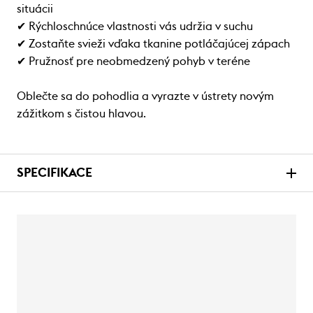
situácii
✔ Rýchloschnúce vlastnosti vás udržia v suchu
✔ Zostaňte svieži vďaka tkanine potláčajúcej zápach
✔ Pružnosť pre neobmedzený pohyb v teréne
Oblečte sa do pohodlia a vyrazte v ústrety novým
zážitkom s čistou hlavou.
SPECIFIKACE