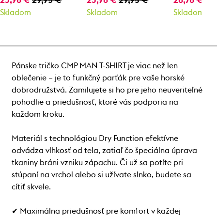
23,96 €
29,95 €
23,96 €
29,95 €
28,76 €
35
Skladom
Skladom
Skladom
Pánske tričko CMP MAN T-SHIRT je viac než len
oblečenie – je to funkčný parťák pre vaše horské
dobrodružstvá. Zamilujete si ho pre jeho neuveriteľné
pohodlie a priedušnosť, ktoré vás podporia na
každom kroku.
Materiál s technológiou Dry Function efektívne
odvádza vlhkosť od tela, zatiaľ čo špeciálna úprava
tkaniny bráni vzniku zápachu. Či už sa potíte pri
stúpaní na vrchol alebo si užívate slnko, budete sa
cítiť skvele.
✔ Maximálna priedušnosť pre komfort v každej