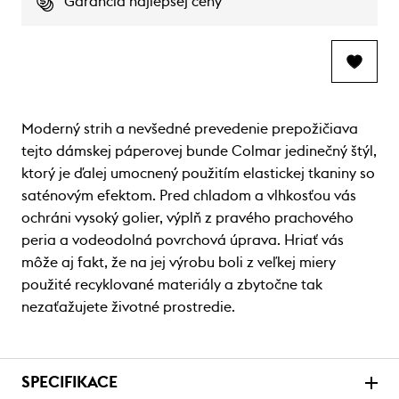
Garancia najlepšej ceny
Moderný strih a nevšedné prevedenie prepožičiava
tejto dámskej páperovej bunde Colmar jedinečný štýl,
ktorý je ďalej umocnený použitím elastickej tkaniny so
saténovým efektom. Pred chladom a vlhkosťou vás
ochráni vysoký golier, výplň z pravého prachového
peria a vodeodolná povrchová úprava. Hriať vás
môže aj fakt, že na jej výrobu boli z veľkej miery
použité recyklované materiály a zbytočne tak
nezaťažujete životné prostredie.
SPECIFIKACE