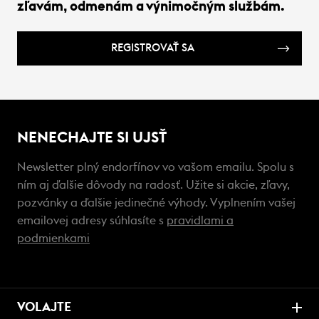
zľavám, odmenám a výnimočným službám.
REGISTROVAŤ SA
NENECHAJTE SI UJSŤ
Newsletter plný endorfínov vo vašom emailu. Spolu s
ním aj ďalšie dôvody na radosť. Užite si akcie, zľavy,
pozvánky a ďalšie jedinečné výhody. Vyplnením vašej
emailovej adresy súhlasíte s
pravidlami a
podmienkami
VOLAJTE