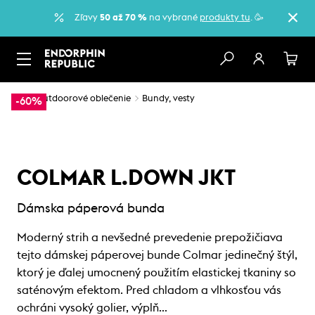
Zľavy
50 až 70 %
na vybrané
produkty tu
. 🥳
…
Outdoorové oblečenie
Bundy, vesty
-60%
COLMAR L.DOWN JKT
Dámska páperová bunda
Moderný strih a nevšedné prevedenie prepožičiava
tejto dámskej páperovej bunde Colmar jedinečný štýl,
ktorý je ďalej umocnený použitím elastickej tkaniny so
saténovým efektom. Pred chladom a vlhkosťou vás
ochráni vysoký golier, výplň…