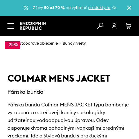
Zľavy
50 až 70 %
na vybrané
produkty tu
. 🥳
…
Outdoorové oblečenie
Bundy, vesty
-25%
COLMAR MENS JACKET
Pánska bunda
Pánska bunda Colmar MENS JACKET typu bomber je
vyrobená zo strečovej tkaniny s ekologicky
udržateľnou vodoodpudivou úpravou. Odev
disponuje dvoma pohodlnými vonkajšími prednými
vreckami. Ide o štýlovú bundu s praktickými