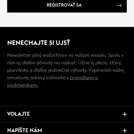
REGISTROVAŤ SA
NENECHAJTE SI UJSŤ
Newsletter plný endorfínov vo vašom emailu. Spolu s
ním aj ďalšie dôvody na radosť. Užite si akcie, zľavy,
pozvánky a ďalšie jedinečné výhody. Vyplnením vašej
emailovej adresy súhlasíte s
pravidlami a
podmienkami
VOLAJTE
NAPÍŠTE NÁM