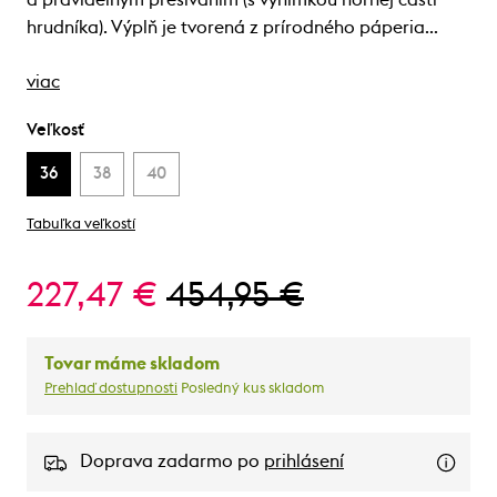
a pravidelným prešívaním (s výnimkou hornej časti
hrudníka). Výplň je tvorená z prírodného páperia…
viac
Veľkosť
36
38
40
Tabuľka veľkostí
227,47 €
454,95 €
Tovar máme skladom
Prehlaď dostupnosti
Posledný kus skladom
Doprava zadarmo po
prihlásení