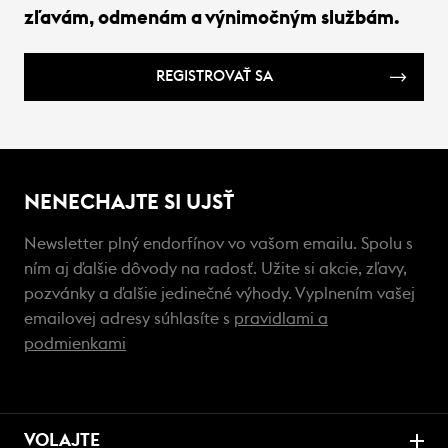
zľavám, odmenám a výnimočným službám.
REGISTROVAŤ SA
NENECHAJTE SI UJSŤ
Newsletter plný endorfínov vo vašom emailu. Spolu s
ním aj ďalšie dôvody na radosť. Užite si akcie, zľavy,
pozvánky a ďalšie jedinečné výhody. Vyplnením vašej
emailovej adresy súhlasíte s
pravidlami a
podmienkami
VOLAJTE