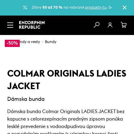
Zľavy
50 až 70 %
na vybrané
produkty tu
. 🥳
…
Bundy a vesty
Bundy
-50%
COLMAR ORIGINALS LADIES
JACKET
Dámska bunda
Dámska bunda Colmar Originals LADIES JACKET bez
kapucne s celorezepínacím predným zipsom ponúka
lesklé prevedenie s vodoodpudivou úpravou