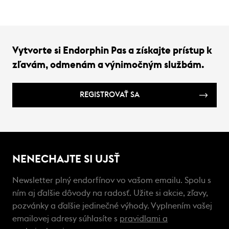
Vytvorte si Endorphin Pas a získajte prístup k
zľavám, odmenám a výnimočným službám.
REGISTROVAŤ SA
NENECHAJTE SI UJSŤ
Newsletter plný endorfínov vo vašom emailu. Spolu s
ním aj ďalšie dôvody na radosť. Užite si akcie, zľavy,
pozvánky a ďalšie jedinečné výhody. Vyplnením vašej
emailovej adresy súhlasíte s
pravidlami a