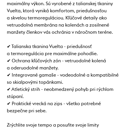
maximálny výkon. Sú vyrobené z talianskej tkaniny
Vuelta, ktorá vyniká komfortom, priedušnosťou
a skvelou termoreguláciou. Kľúčové detaily ako
vetruodolná membrána na kolenách a zosilnené
manžety členkov vás ochránia v náročnom teréne.
✔ Talianska tkanina Vuelta - priedušnosť
a termoregulácia pre maximálne pohodlie.
✔ Ochrana kľúčových zón - vetruodolné kolená
a oderuodolné manžety.
✔ Integrované gamaše - vodeodolné a kompatibilné
so skialpovými topánkami.
✔ Atletický strih - neobmedzený pohyb pri rýchlom
stúpaní.
✔ Praktické vrecká na zips - všetko potrebné
bezpečne pri sebe.
Zrýchlite svoje tempo a posuňte svoje limity