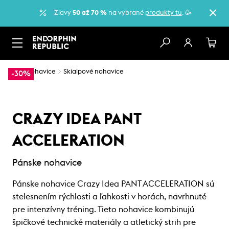
Zľavy
50 až 70 %
na vybrané
produkty tu
. 🥳
…
Nohavice
Skialpové nohavice
-30%
CRAZY IDEA PANT
ACCELERATION
Pánske nohavice
Pánske nohavice Crazy Idea PANT ACCELERATION sú
stelesnením rýchlosti a ľahkosti v horách, navrhnuté
pre intenzívny tréning. Tieto nohavice kombinujú
špičkové technické materiály a atletický strih pre