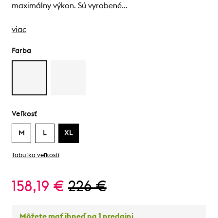
maximálny výkon. Sú vyrobené…
viac
Farba
Veľkosť
M
L
XL
Tabuľka veľkostí
158,19 €
226 €
Môžete mať ihneď na 1 predajni