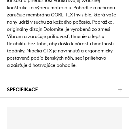
ľahkosť a priedušnosť vďaka svojej vzdušnej
konštrukcii a výberu materiálu. Pohodlie a ochranu
zaručuje membrána GORE-TEX Invisible, ktorá vaše
nohy udrží v suchu za každého počasia. Podrážka,
originálny dizajn Dolomite, je vyrobená zo zmesi
Vibram a zaručuje priľnavosť, tlmenie a lepšiu
flexibilitu bez toho, aby došlo k nárastu hmotnosti
topánky. Nibelia GTX je navrhnutá a ergonomicky
postavená podľa ženských nôh, sedí priliehavo
a zaisťuje dlhotrvajúce pohodlie.
SPECIFIKACE