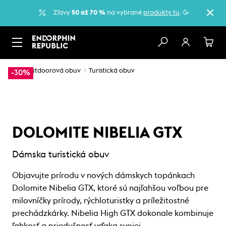
Zľavy
50 až 70 %
na vybrané
produkty tu
. 🥳
…
Outdoorová obuv
Turistická obuv
-30%
DOLOMITE NIBELIA GTX
Dámska turistická obuv
Objavujte prírodu v nových dámskych topánkach
Dolomite Nibelia GTX, ktoré sú najľahšou voľbou pre
milovníčky prírody, rýchloturistky a príležitostné
prechádzkárky. Nibelia High GTX dokonale kombinuje