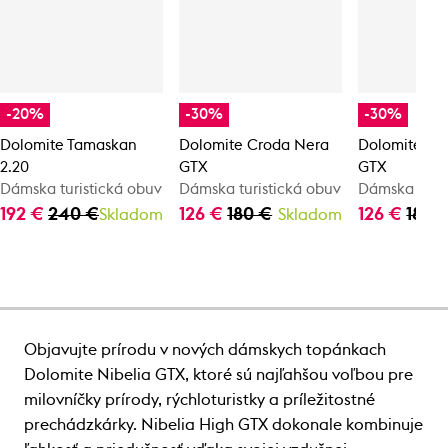
-20%
-30%
-30%
Dolomite Tamaskan
Dolomite Croda Nera
Dolomite Cr
2.20
GTX
GTX
Dámska turistická obuv
Dámska turistická obuv
Dámska turis
192 €
240 €
126 €
180 €
126 €
180 
Skladom
Skladom
Objavujte prírodu v nových dámskych topánkach
Dolomite Nibelia GTX, ktoré sú najľahšou voľbou pre
milovníčky prírody, rýchloturistky a príležitostné
prechádzkárky. Nibelia High GTX dokonale kombinuje