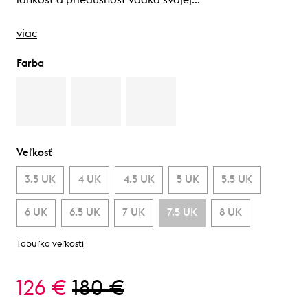
ľahkosť a priedušnosť vďaka svojej…
viac
Farba
Veľkosť
3.5 UK
4 UK
4.5 UK
5 UK
5.5 UK
6 UK
6.5 UK
7 UK
7.5 UK
8 UK
Tabuľka veľkostí
126 €
180 €