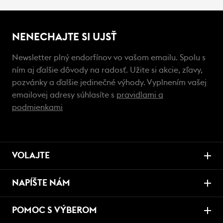
NENECHAJTE SI UJSŤ
Newsletter plný endorfínov vo vašom emailu. Spolu s
ním aj ďalšie dôvody na radosť. Užite si akcie, zľavy,
pozvánky a ďalšie jedinečné výhody. Vyplnením vašej
emailovej adresy súhlasíte s
pravidlami a
podmienkami
VOLAJTE
NAPÍŠTE NÁM
POMOC S VÝBEROM