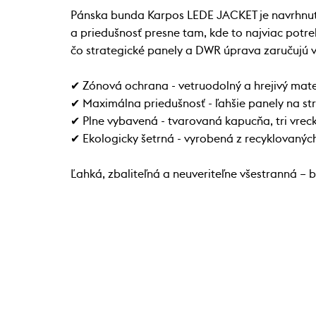
Pánska bunda Karpos LEDE JACKET je navrhnut
a priedušnosť presne tam, kde to najviac potre
čo strategické panely a DWR úprava zaručujú 
✔ Zónová ochrana - vetruodolný a hrejivý mater
✔ Maximálna priedušnosť - ľahšie panely na st
✔ Plne vybavená - tvarovaná kapucňa, tri vrec
✔ Ekologicky šetrná - vyrobená z recyklovaný
Ľahká, zbaliteľná a neuveriteľne všestranná – 