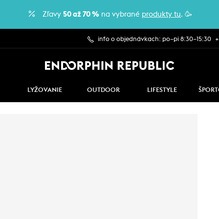
Zľavy
50 až 70 %
na vybrané
produkty tu
. 🥳
info o objednávkach: po–pi 8:30–15:30
+
LYŽOVANIE
OUTDOOR
LIFESTYLE
ŠPORT