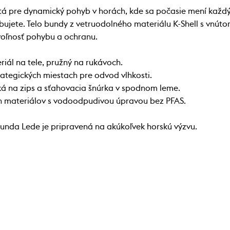
á pre dynamický pohyb v horách, kde sa počasie mení každ
bujete. Telo bundy z vetruodolného materiálu K-Shell s vnúto
voľnosť pohybu a ochranu.
iál na tele, pružný na rukávoch.
rategických miestach pre odvod vlhkosti.
ká na zips a sťahovacia šnúrka v spodnom leme.
ch materiálov s vodoodpudivou úpravou bez PFAS.
bunda Lede je pripravená na akúkoľvek horskú výzvu.