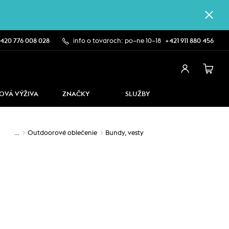
420 776 008 028
info o tovaroch: po–ne 10–18
+421 911 880 456
OVÁ VÝŽIVA
ZNAČKY
SLUŽBY
…
Outdoorové oblečenie
Bundy, vesty