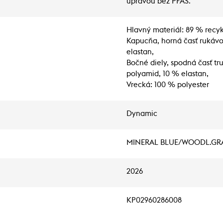
úpravou bez PFAS.
Hlavný materiál: 89 % recyk
Kapucňa, horná časť rukávo
elastan,
Bočné diely, spodná časť t
polyamid, 10 % elastan,
Vrecká: 100 % polyester
Dynamic
MINERAL BLUE/WOODL.GR
2026
KP02960286008