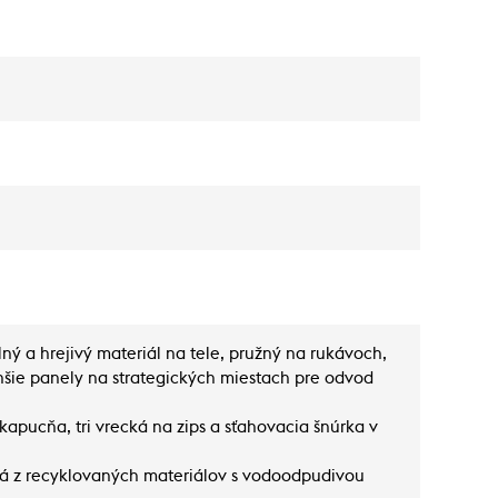
ý a hrejivý materiál na tele, pružný na rukávoch,
hšie panely na strategických miestach pre odvod
apucňa, tri vrecká na zips a sťahovacia šnúrka v
ná z recyklovaných materiálov s vodoodpudivou