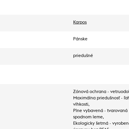
Karpos
Pánske
priedušné
Zónová ochrana - vetruodoln
Maximálna priedušnosť - ľa
vlhkosti,
Plne vybavená - tvarovaná k
spodnom leme,
Ekologicky šetrná - vyrobe