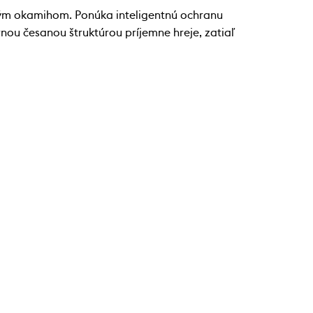
ým okamihom. Ponúka inteligentnú ochranu
rnou česanou štruktúrou príjemne hreje, zatiaľ