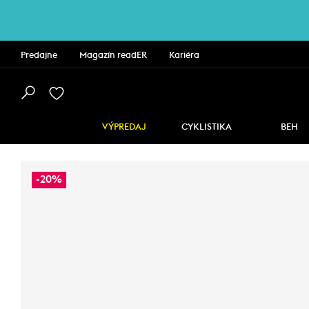
Predajne
Magazín readER
Kariéra
VÝPREDAJ
CYKLISTIKA
BEH
-20%